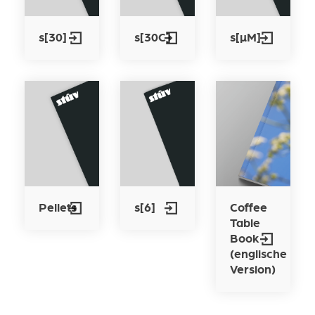
s[30]
s[30C]
s[µM]
Pellets
s[6]
Coffee
Table
Book
(englische
Version)