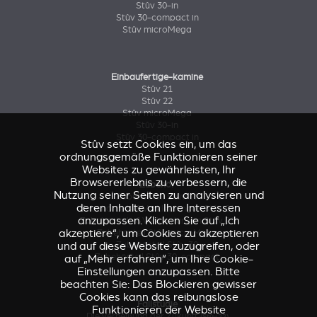
Stûv 30-in
Stûv 30-compact in
Stûv microMega
Einbaufertige-kamine
Stûv 21
Stûv 22
Stûv microMega
Stûv 30-in
Stûv 30-compact in
Stûv setzt Cookies ein, um das
ordnungsgemäße Funktionieren seiner
Websites zu gewährleisten, Ihr
Browsererlebnis zu verbessern, die
Zubehör
Nutzung seiner Seiten zu analysieren und
Zubehörteil Stûv 16
deren Inhalte an Ihre Interessen
Zubehörteile & Verkleidungen Stûv 21
anzupassen. Klicken Sie auf „Ich
Zubehörteile & Verkleidungen Stûv 21
akzeptiere“, um Cookies zu akzeptieren
Zubehörteil Stûv microMega
und auf diese Website zuzugreifen, oder
Zubehörteil Stûv 30
Zubehörteil Stûv 30-compact
auf „Mehr erfahren“, um Ihre Cookie-
Einstellungen anzupassen. Bitte
beachten Sie: Das Blockieren gewisser
Cookies kann das reibungslose
Fallstudie
Funktionieren der Website
Die Verheißung der Zukunft
(Stûv 22)