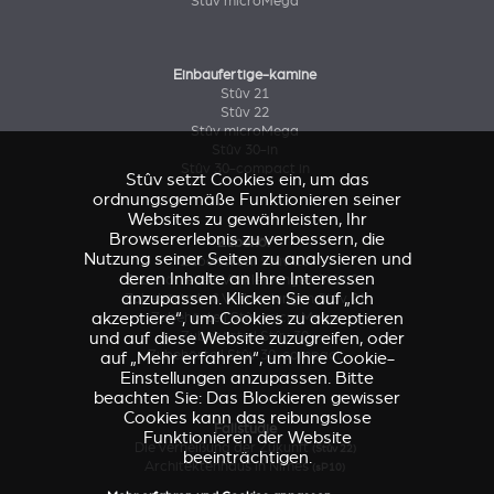
Stûv microMega
Einbaufertige-kamine
Stûv 21
Stûv 22
Stûv microMega
Stûv 30-in
Stûv 30-compact in
Stûv setzt Cookies ein, um das
ordnungsgemäße Funktionieren seiner
Websites zu gewährleisten, Ihr
Browsererlebnis zu verbessern, die
Zubehör
Nutzung seiner Seiten zu analysieren und
Zubehörteil Stûv 16
deren Inhalte an Ihre Interessen
Zubehörteile & Verkleidungen Stûv 21
anzupassen. Klicken Sie auf „Ich
Zubehörteile & Verkleidungen Stûv 21
akzeptiere“, um Cookies zu akzeptieren
Zubehörteil Stûv microMega
und auf diese Website zuzugreifen, oder
Zubehörteil Stûv 30
Zubehörteil Stûv 30-compact
auf „Mehr erfahren“, um Ihre Cookie-
Einstellungen anzupassen. Bitte
beachten Sie: Das Blockieren gewisser
Cookies kann das reibungslose
Fallstudie
Funktionieren der Website
Die Verheißung der Zukunft
(Stûv 22)
beeinträchtigen.
Architektenhaus in Nîmes
(sP10)