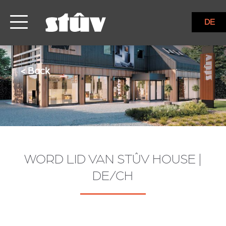
DE
< Back
WORD LID VAN STÛV HOUSE |
DE/CH