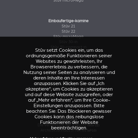
Stûv microMega
Einbaufertige-kamine
Stûv 21
Stûv 22
Stûv microMega
Stûv 30-in
Stûv 30-compact in
Stûv setzt Cookies ein, um das
ordnungsgemäße Funktionieren seiner
Websites zu gewährleisten, Ihr
Browsererlebnis zu verbessern, die
Zubehör
Nutzung seiner Seiten zu analysieren und
Zubehörteil Stûv 16
deren Inhalte an Ihre Interessen
Zubehörteile & Verkleidungen Stûv 21
anzupassen. Klicken Sie auf „Ich
Zubehörteile & Verkleidungen Stûv 21
akzeptiere“, um Cookies zu akzeptieren
Zubehörteil Stûv microMega
und auf diese Website zuzugreifen, oder
Zubehörteil Stûv 30
Zubehörteil Stûv 30-compact
auf „Mehr erfahren“, um Ihre Cookie-
Einstellungen anzupassen. Bitte
beachten Sie: Das Blockieren gewisser
Cookies kann das reibungslose
Fallstudie
Funktionieren der Website
Die Verheißung der Zukunft
(Stûv 22)
beeinträchtigen.
Architektenhaus in Nîmes
(sP10)