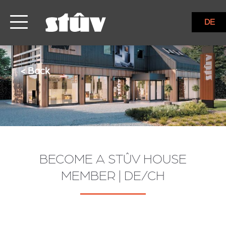
DE
< Back
BECOME A STÛV HOUSE
MEMBER | DE/CH