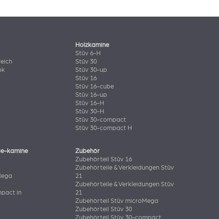
Holzkamine
Stûv 6-H
eich
Stûv 30
ok
Stûv 30-up
Stûv 16
Stûv 16-cube
Stûv 16-up
Stûv 16-H
Stûv 30-H
Stûv 30-compact
Stûv 30-compact H
ge-kamine
Zubehör
Zubehörteil Stûv 16
Zubehörteile & Verkleidungen Stûv
Mega
21
Zubehörteile & Verkleidungen Stûv
pact in
21
Zubehörteil Stûv microMega
Zubehörteil Stûv 30
Zubehörteil Stûv 30-compact