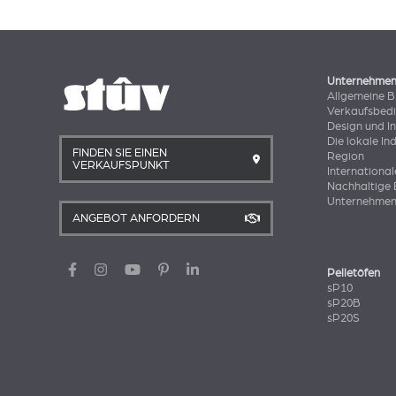
Unternehme
Allgemeine 
Verkaufsbed
Design und I
Die lokale In
FINDEN SIE EINEN
Region
VERKAUFSPUNKT
International
Nachhaltige 
Unternehmen
ANGEBOT ANFORDERN
Pelletöfen
sP10
sP20B
sP20S