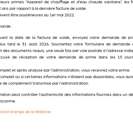
usieurs primes "Appareil de chauffage et d'eau chaude sanitaire", les f
ns par rapport à la dernière facture de solde.
oivent être postérieures au 1er mai 2022.
mande :
vant la date de la facture de solde, envoyez votre demande de p
u plus tard le 31 août 2026. Soumettez votre formulaire de demand
 des documents requis, une seule fois par voie postale à l'adresse indiq
ccusé de réception de votre demande de prime dans les 15 jours
omplet et après analyse par l'administration, vous recevrez votre prime.
ncomplet ou si certaines informations n'étaient pas disponibles, vous aur
e de complément transmise par l'administration.
tration peut contrôler l'authenticité des informations fournies dans un d
la prime.
uichet énergie de la Wallonie
.