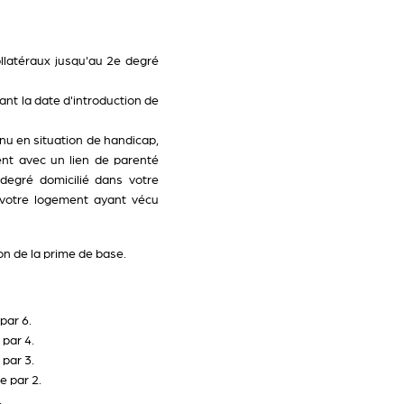
ollatéraux jusqu'au 2e degré
nt la date d'introduction de
nu en situation de handicap,
nt avec un lien de parenté
degré domicilié dans votre
 votre logement ayant vécu
on de la prime de base.
par 6.
 par 4.
 par 3.
e par 2.
.