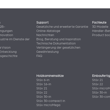
n
Support
Fachleute
B2B-
Gesetzliche und erweiterte Garantie
3D Modelle
ingungen
Online-Kataloge
Händler-Ber
nnovation
Nachrichten
Product bo
dustrie im Dienste der
Blog, Beratung und Inspiration
Technische Dokumentation
e Vision
Verlängerung der gesetzlichen
Entwicklung
Gewährleistung
sgeschichte
FAQ
Holzkamineinsätze
Einbauferti
Stûv 6-in
Stûv 21
Stûv 16-in
Stûv 22
Stûv 21
Stûv micro
Stûv 22
Stûv 30-in
Stûv 30-in
Stûv 30-com
Stûv 30-compact in
Stûv microMega