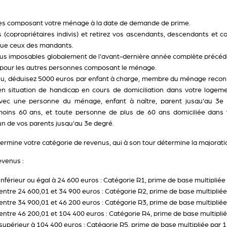
nnes composant votre ménage à la date de demande de prime.
(copropriétaires indivis) et retirez vos ascendants, descendants et c
 que ceux des mandants.
nus imposables globalement de l'avant-dernière année complète précéda
pour les autres personnes composant le ménage.
tenu, déduisez 5000 euros par enfant à charge, membre du ménage recon
 situation de handicap en cours de domiciliation dans votre logeme
vec une personne du ménage, enfant à naître, parent jusqu'au 3e 
oins 60 ans, et toute personne de plus de 60 ans domiciliée dans
n de vos parents jusqu'au 3e degré.
ermine votre catégorie de revenus, qui à son tour détermine la majorati
evenus :
nférieur ou égal à 24 600 euros : Catégorie R1, prime de base multipliée 
ntre 24 600,01 et 34 900 euros : Catégorie R2, prime de base multipliée
ntre 34 900,01 et 46 200 euros : Catégorie R3, prime de base multipliée
ntre 46 200,01 et 104 400 euros : Catégorie R4, prime de base multiplié
upérieur à 104 400 euros : Catégorie R5, prime de base multipliée par 1