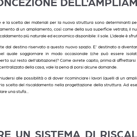
CONCEZIONE DELL'AMPLIA
e e la scelta dei materiali per la nuova struttura sono determinanti per
ntamento di un ampliamento, così come della sua superficie vetrata, il n
aldamento più naturale ed economico disponibile: il sole. L'ideale è sfrut
e dal destino riservato a questo nuovo spazio. E' destinato a diventa
el quale soggiornare in modo occasionale (che può essere isola
rto sul resto dell'abitazione)? Come avrete capito, prima di affrettars
centralizzato della casa, vale la pena di porsi alcune domande.
hiudersi alle possibilità o di dover ricominciare i lavori (quelli di un amp
opria scelta del riscaldamento nella progettazione della struttura. Ad 
lare una stufa...
RE UN SISTEMA DI RISC