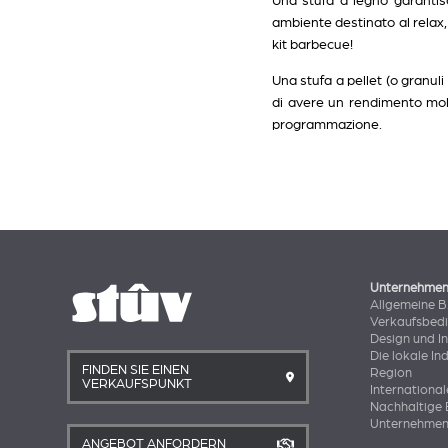
Una stufa a legno
garantisc
ambiente destinato al relax,
kit barbecue!
Una stufa a pellet
(o granuli
di avere un rendimento molt
programmazione.
Unternehme
Allgemeine 
Verkaufsbed
Design und I
Die lokale In
FINDEN SIE EINEN
Region
VERKAUFSPUNKT
International
Nachhaltige 
Unternehmen
ANGEBOT ANFORDERN