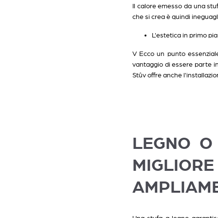
Il calore emesso da una stuf
che si crea è quindi ineguagl
L'estetica in primo pi
V Ecco un punto essenziale 
vantaggio di essere parte int
Stûv offre anche l'installazi
LEGNO O 
MIGLIOR
AMPLIAM