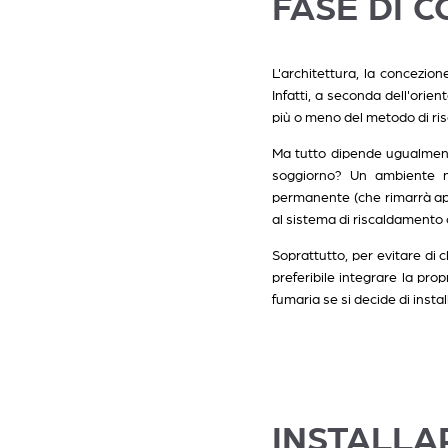
FASE DI 
L'architettura, la concezion
Infatti, a seconda dell'orie
più o meno del metodo di risc
Ma tutto dipende ugualment
soggiorno? Un ambiente n
permanente (che rimarrà ape
al sistema di riscaldamento 
Soprattutto, per evitare di c
preferibile integrare la pr
fumaria se si decide di instal
INSTALLA