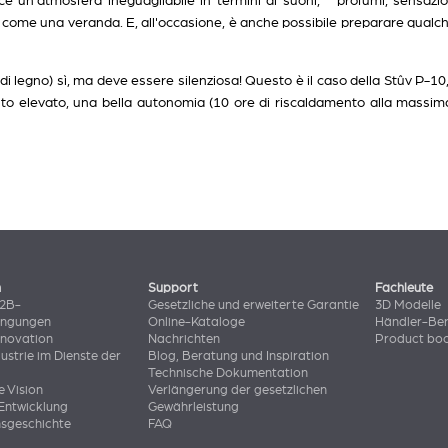
e un'atmosfera ineguagliabile in termini di suoni, profumi, sensazio
 come una veranda. E, all'occasione, è anche possibile preparare qualche
 di legno) sì, ma deve essere silenziosa! Questo è il caso della Stûv P-10
o elevato, una bella autonomia (10 ore di riscaldamento alla massima 
n
Support
Fachleute
B2B-
Gesetzliche und erweiterte Garantie
3D Modelle
ingungen
Online-Kataloge
Händler-Ber
nnovation
Nachrichten
Product bo
dustrie im Dienste der
Blog, Beratung und Inspiration
Technische Dokumentation
e Vision
Verlängerung der gesetzlichen
Entwicklung
Gewährleistung
sgeschichte
FAQ