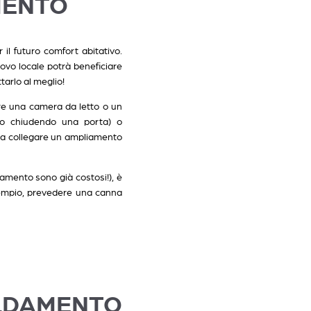
MENTO
 il futuro comfort abitativo.
uovo locale potrà beneficiare
tarlo al meglio!
re una camera da letto o un
to chiudendo una porta) o
i a collegare un ampliamento
liamento sono già costosi!), è
esempio, prevedere una canna
ALDAMENTO