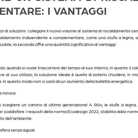
NTARE: I VANTAGGI
ipi di soluzioni: collegare il nuovo volume al sistema di riscaldamento ce
iscaldamento indipendente e complementare, come una stufa a legna, a 
sibile, la seconda offre una quantità significativa di vantaggi:
olo quando si vuole trascorrere del tempo al suo interno, in quanto il 
re al suo utilizzo, la soluzione ideale è quella di poterlo chiudere, in 
sa. In questo modo non vi sarà alcun aumento della bolletta energetica.
a minore
scegliere un camino di ultima generazione! A Stûv, le stufe a legna,
er soddisfare i requisiti della norma Ecodesign 2022, stabilita dalla norm
tto dell'ambiente.
sfera senza eguali