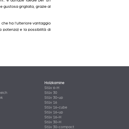
ni.. è dunque ideale per un
 gustosa grigliata, grazie al
, che ha l'ulteriore vantaggio
potenza) e la possibilità di
Holzkamine
Stûv 6-H
eich
Stûv 30
ok
Stûv 30-up
Stûv 16
Stûv 16-cube
Stûv 16-up
Stûv 16-H
Stûv 30-H
Stûv 30-compact