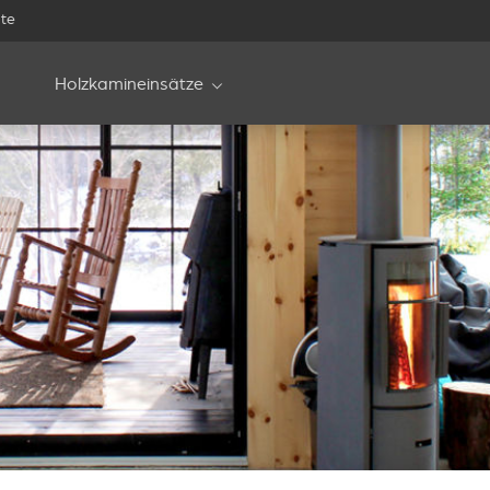
te
Holzkamineinsätze