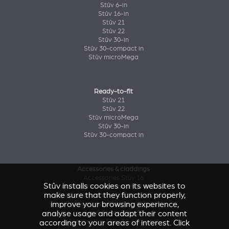
Stûv 6-in
Stûv 16-in
Stûv 21
Stûv 22
Stûv 30-in
Stûv 30-compact in
Stûv microMega
Ready-to-fit
Stûv 21
Stûv 22
Stûv microMega
Stûv 30-in
Stûv 30-compact in
Accessories & claddings
Accessories Stûv 16
Stûv installs cookies on its websites to
Accessories and claddings Stûv 21
make sure that they function properly,
Accessories and claddings Stûv 22
improve your browsing experience,
Accessories Stûv microMega
Accessories Stûv 30
analyse usage and adapt their content
Accessories Stûv 30-compact
according to your areas of interest. Click