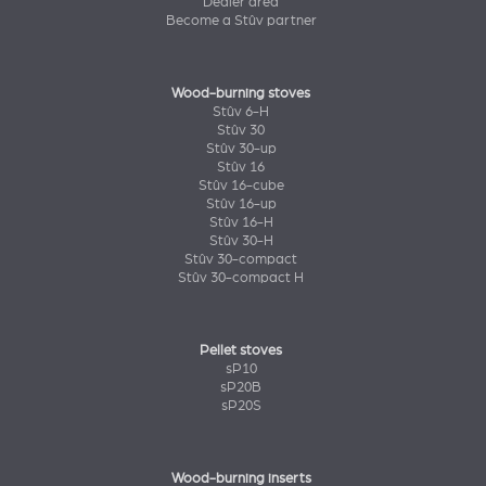
Dealer area
Become a Stûv partner
Wood-burning stoves
Stûv 6-H
Stûv 30
Stûv 30-up
Stûv 16
Stûv 16-cube
Stûv 16-up
Stûv 16-H
Stûv 30-H
Stûv 30-compact
Stûv 30-compact H
Pellet stoves
sP10
sP20B
sP20S
Wood-burning inserts