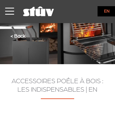
EN
< Back
ACCESSOIRES POÊLE À BOIS :
LES INDISPENSABLES | EN