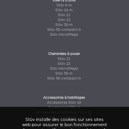
Inserts à bois
Stûv 6-in
Stûv 16-in
Stûv 21
Stûv 22
Stûv 30-in
Stûv 30-compact in
Stûv microMega
Cheminées à poser
Stûv 21
Stûv 22
Stûv microMega
Stûv 30-in
Stûv 30-compact in
Accessoires & habillages
Accessoires Stûv 16
Accessoires Stûv 6
Accessoires & habillages Stûv 21
Accessoires & habillages Stûv 22
Stûv installe des cookies sur ses sites
Accessoires Stûv microMega
web pour assurer le bon fonctionnement
Accessoires Stûv 30