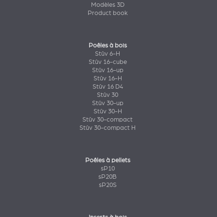
Modèles 3D
Product book
Poêles à bois
Stûv 6-H
Stûv 16-cube
Stûv 16-up
Stûv 16-H
Stûv 16 D4
Stûv 30
Stûv 30-up
Stûv 30-H
Stûv 30-compact
Stûv 30-compact H
Poêles à pellets
sP10
sP20B
sP20S