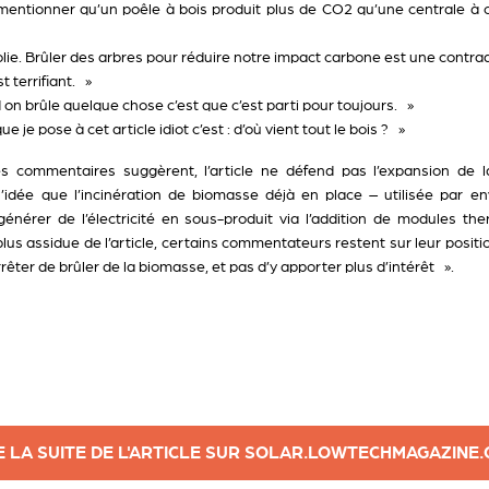
e mentionner qu’un poêle à bois produit plus de CO2 qu’une centrale à
olie. Brûler des arbres pour réduire notre impact carbone est une contrad
 terrifiant. »
n brûle quelque chose c’est que c’est parti pour toujours. »
e je pose à cet article idiot c’est : d’où vient tout le bois ? »
s commentaires suggèrent, l’article ne défend pas l’expansion d
 l’idée que l’incinération de biomasse déjà en place – utilisée par 
générer de l’électricité en sous-produit via l’addition de modules th
s assidue de l’article, certains commentateurs restent sur leur position
rêter de brûler de la biomasse, et pas d’y apporter plus d’intérêt ».
E LA SUITE DE L'ARTICLE SUR SOLAR.LOWTECHMAGAZINE