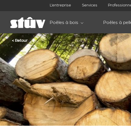
L’entreprise
Services
Professionn
Poêles à bois
Poêles à pell
< Retour