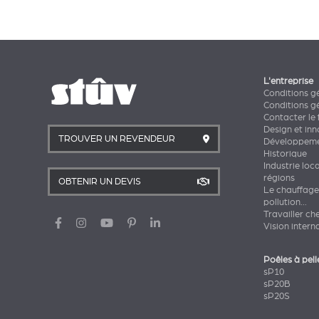
L'entreprise
Conditions g
Conditions g
Contacter le 
Design et in
TROUVER UN REVENDEUR
Développeme
Historique
Industrie loc
régions
OBTENIR UN DEVIS
Le chauffage
pollution...
Travailler ch
Vision intern
Poêles à pell
sP10
sP20B
sP20S