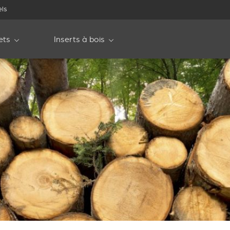
els
ets
Inserts à bois