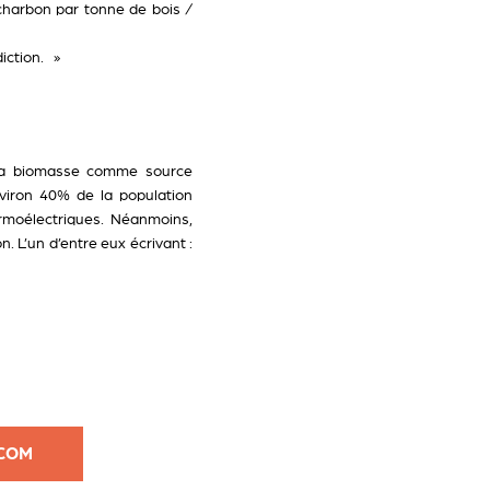
 charbon par tonne de bois /
iction. »
e la biomasse comme source
environ 40% de la population
ermoélectriques. Néanmoins,
. L’un d’entre eux écrivant :
.COM