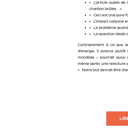
« L’article oublie d
charbon brûlée. »
« Ceci est une pure f
« L’impact carbone est
« Le problème quand o
« La question idiote qu
Contrairement à ce que le
d’énergie. Il avance plutôt
mondiale – pourrait aussi 
même après une relecture plu
« Notre but devrait être d’ar
LIR