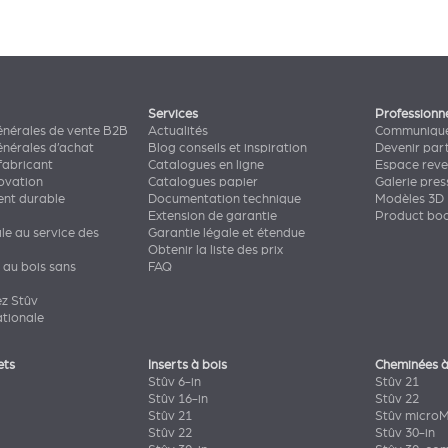
Services
Professionn
énérales de vente B2B
Actualités
Communiqué
énérales d’achat
Blog conseils et inspiration
Devenir par
fabricant
Catalogues en ligne
Espace rev
novation
Catalogues papier
Galerie pres
nt durable
Documentation technique
Modèles 3D
Extension de garantie
Product bo
ale au service des
Garantie légale et étendue
Obtenir la liste des prix
 au bois sans
FAQ
ez Stûv
ationale
ets
Inserts à bois
Cheminées à
Stûv 6-in
Stûv 21
Stûv 16-in
Stûv 22
Stûv 21
Stûv micro
Stûv 22
Stûv 30-in