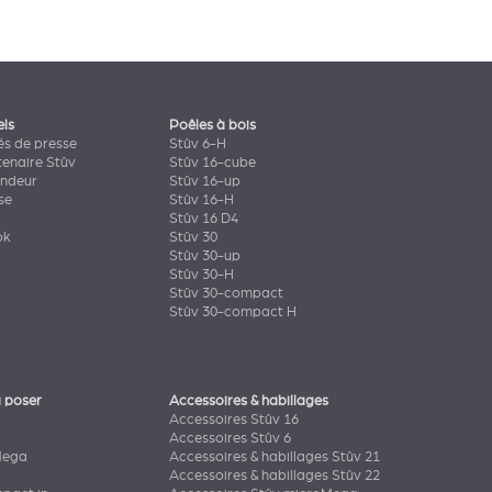
els
Poêles à bois
s de presse
Stûv 6-H
tenaire Stûv
Stûv 16-cube
endeur
Stûv 16-up
se
Stûv 16-H
Stûv 16 D4
ok
Stûv 30
Stûv 30-up
Stûv 30-H
Stûv 30-compact
Stûv 30-compact H
 poser
Accessoires & habillages
Accessoires Stûv 16
Accessoires Stûv 6
Mega
Accessoires & habillages Stûv 21
Accessoires & habillages Stûv 22