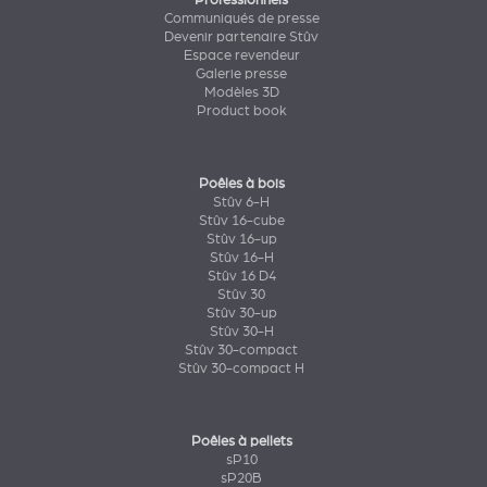
Communiqués de presse
Devenir partenaire Stûv
Espace revendeur
Galerie presse
Modèles 3D
Product book
Poêles à bois
Stûv 6-H
Stûv 16-cube
Stûv 16-up
Stûv 16-H
Stûv 16 D4
Stûv 30
Stûv 30-up
Stûv 30-H
Stûv 30-compact
Stûv 30-compact H
Poêles à pellets
sP10
sP20B