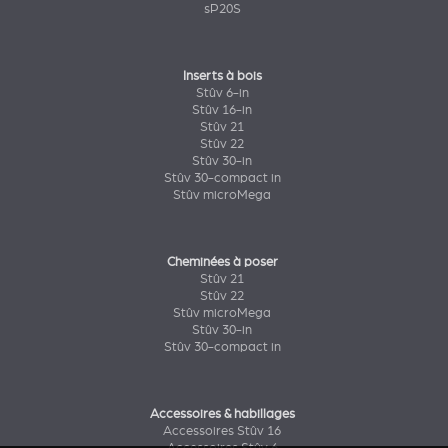
sP20S
Inserts à bois
Stûv 6-in
Stûv 16-in
Stûv 21
Stûv 22
Stûv 30-in
Stûv 30-compact in
Stûv microMega
Cheminées à poser
Stûv 21
Stûv 22
Stûv microMega
Stûv 30-in
Stûv 30-compact in
Accessoires & habillages
Accessoires Stûv 16
Accessoires Stûv 6