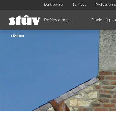
L’entreprise
Services
Professionn
Poêles à bois
Poêles à pell
< Retour