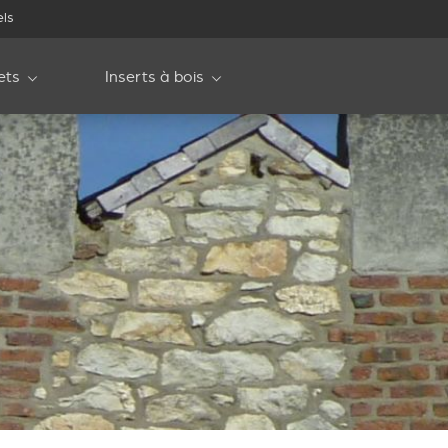
els
ets
Inserts à bois