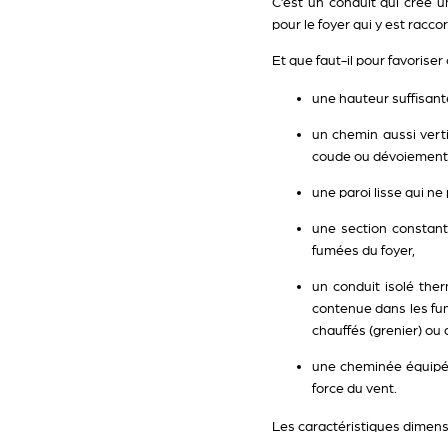
C’est un conduit qui crée u
pour le foyer qui y est racco
Et que faut-il pour favoriser 
une hauteur suffisant
un chemin aussi verti
coude ou dévoiement, 
une paroi lisse qui ne
une section constant
fumées du foyer,
un conduit isolé the
contenue dans les fumé
chauffés (grenier) ou qu
une cheminée équipée 
force du vent.
Les caractéristiques dimens