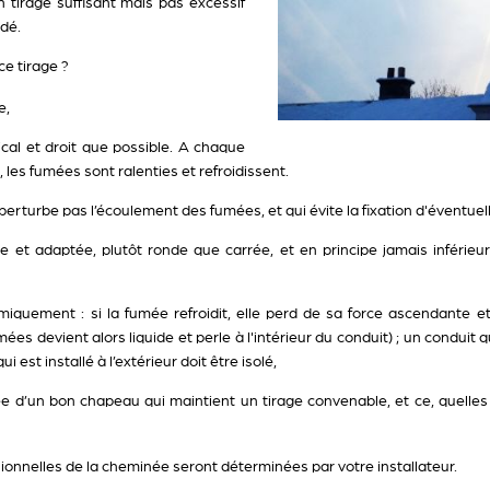
n tirage suffisant mais pas excessif
rdé.
ce tirage ?
e,
cal et droit que possible. A chaque
les fumées sont ralenties et refroidissent.
 perturbe pas l’écoulement des fumées, et qui évite la fixation d'éventuel
e et adaptée, plutôt ronde que carrée, et en principe jamais inférieu
rmiquement : si la fumée refroidit, elle perd de sa force ascendante 
es devient alors liquide et perle à l'intérieur du conduit) ; un conduit
i est installé à l’extérieur doit être isolé,
d’un bon chapeau qui maintient un tirage convenable, et ce, quelles q
ionnelles de la cheminée seront déterminées par votre installateur.