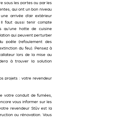
re sous les portes ou par les
entes, qui ont un bon niveau
r une arrivée d’air extérieur
Il faut aussi tenir compte
ls qu’une hotte de cuisine
lation qui peuvent perturber
du poêle (refoulement des
extinction du feu). Pensez à
allateur lors de la mise au
dera à trouver la solution
s projets : votre revendeur
de votre conduit de fumées,
encore vous informer sur les
votre revendeur Stûv est la
truction ou rénovation. Vous