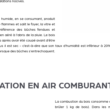
lations nocives.
is humide, en se consumant, produit
ammes et salit le foyer, la vitre et
préférence des bûches fendues et
n aéré à l'abris de la pluie. Le bois
s après avoir été coupé avant d'être
s il est sec - c’est-à-dire que son taux d’humidité est inférieur à 20% -
lorsque des bûches s'entrechoquent.
TATION EN AIR COMBURAN
La combustion du bois consomme de l
brûler 1 kg de bois). Dans les mai