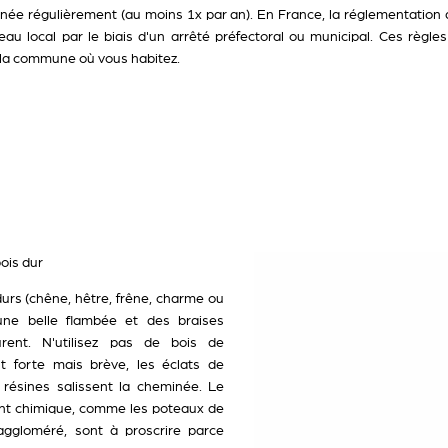
née régulièrement (au moins 1x par an). En France, la réglementation
au local par le biais d'un arrêté préfectoral ou municipal. Ces règle
 la commune où vous habitez.
bois dur
urs (chêne, hêtre, frêne, charme ou
 une belle flambée et des braises
rent. N'utilisez pas de bois de
st forte mais brève, les éclats de
 résines salissent la cheminée. Le
ent chimique, comme les poteaux de
ggloméré, sont à proscrire parce