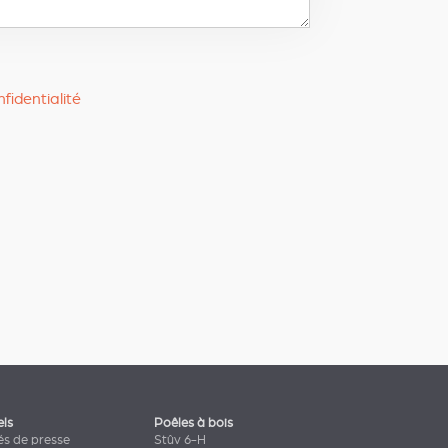
fidentialité
els
Poêles à bois
s de presse
Stûv 6-H