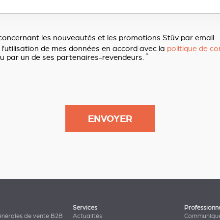
concernant les nouveautés et les promotions Stûv par email.
 l’utilisation de mes données en accord avec la
politique de con
*
u par un de ses partenaires-revendeurs.
Services
Professionn
énérales de vente B2B
Actualités
Communiqué