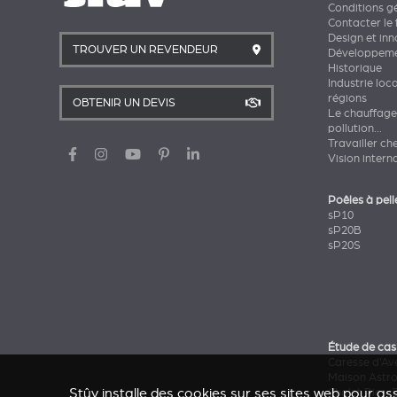
Conditions g
Contacter le 
Design et in
TROUVER UN REVENDEUR
Développeme
Historique
Industrie loc
régions
OBTENIR UN DEVIS
Le chauffage
pollution...
Travailler ch
Vision intern
Poêles à pell
sP10
sP20B
sP20S
Étude de cas
Caresse d'Av
Maison Astr
Stûv installe des cookies sur ses sites web pour ass
Chalet Pics-