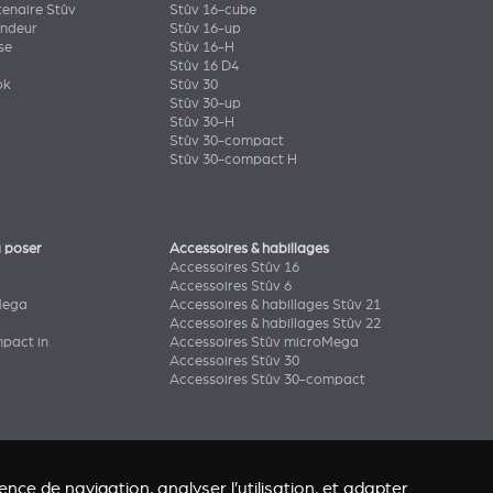
tenaire Stûv
Stûv 16-cube
endeur
Stûv 16-up
se
Stûv 16-H
Stûv 16 D4
ok
Stûv 30
Stûv 30-up
Stûv 30-H
Stûv 30-compact
Stûv 30-compact H
 poser
Accessoires & habillages
Accessoires Stûv 16
Accessoires Stûv 6
Mega
Accessoires & habillages Stûv 21
Accessoires & habillages Stûv 22
pact in
Accessoires Stûv microMega
Accessoires Stûv 30
Accessoires Stûv 30-compact
nce de navigation, analyser l’utilisation, et adapter