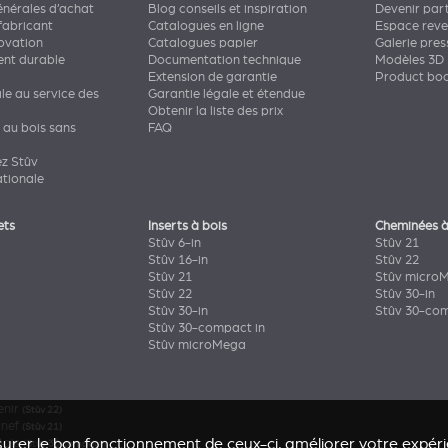
énérales d’achat
Blog conseils et inspiration
Devenir par
fabricant
Catalogues en ligne
Espace rev
novation
Catalogues papier
Galerie pres
nt durable
Documentation technique
Modèles 3D
Extension de garantie
Product bo
ale au service des
Garantie légale et étendue
Obtenir la liste des prix
 au bois sans
FAQ
ez Stûv
ationale
ets
Inserts à bois
Cheminées à
Stûv 6-in
Stûv 21
Stûv 16-in
Stûv 22
Stûv 21
Stûv micro
Stûv 22
Stûv 30-in
Stûv 30-in
Stûv 30-com
Stûv 30-compact in
Stûv microMega
enir
(Stûv 22)
onef
(Stûv 21)
urer le bon fonctionnement de ceux-ci, améliorer votre expérie
Bois
(Stûv 30 compact)