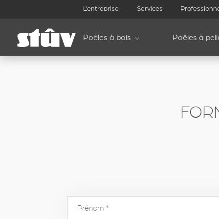
inbound
L’entreprise
Services
Professionn
Poêles à bois
Poêles à pell
FOR