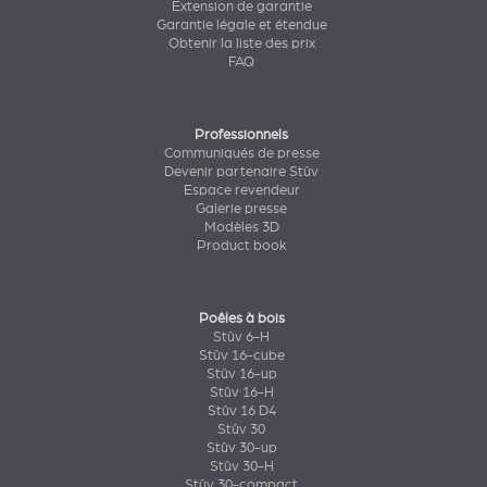
Extension de garantie
Garantie légale et étendue
Obtenir la liste des prix
FAQ
Professionnels
Communiqués de presse
Devenir partenaire Stûv
Espace revendeur
Galerie presse
Modèles 3D
Product book
Poêles à bois
Stûv 6-H
Stûv 16-cube
Stûv 16-up
Stûv 16-H
Stûv 16 D4
Stûv 30
Stûv 30-up
Stûv 30-H
Stûv 30-compact