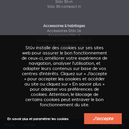
Stûv 30-in
Stûv 30-compact in
Accessoires & habillages
Accessoires Stûv 16
Accessoires Stûv 6
Accessoires & habillages Stûv 21
Accessoires & habillages Stûv 22
Stûv installe des cookies sur ses sites
Accessoires Stûv microMega
web pour assurer le bon fonctionnement
Accessoires Stûv 30
de ceux-ci, améliorer votre expérience de
Accessoires Stûv 30-compact
navigation, analyser l’utilisation, et
adapter leurs contenus sur base de vos
centres d’intérêts. Cliquez sur « J’accepte
» pour accepter les cookies et accéder
Étude de cas
au site ou cliquez sur « En savoir plus »
Caresse d'Avenir
(Stûv 22)
pour adapter vos préférences de
Maison Astronef
(Stûv 21)
cookies. Attention, le blocage de
Chalet Pics-Bois
(Stûv 30 compact)
certains cookies peut entraver le bon
Maison d’architectes à Nîmes
(sP10)
fonctionnement du site.
J'accepte
En savoir plus et paramétrer les cookies
Privacy
Cookies
© Stûv 2026 -
a