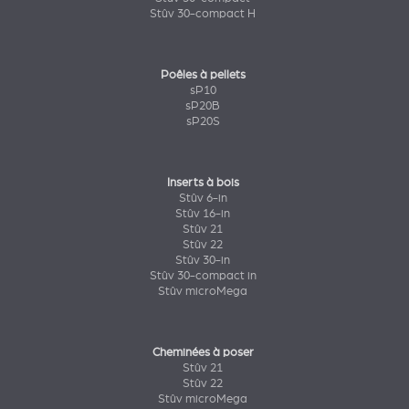
Stûv 30-compact H
Poêles à pellets
sP10
sP20B
sP20S
Inserts à bois
Stûv 6-in
Stûv 16-in
Stûv 21
Stûv 22
Stûv 30-in
Stûv 30-compact in
Stûv microMega
Cheminées à poser
Stûv 21
Stûv 22
Stûv microMega