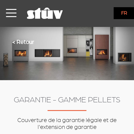
services
FR
< Retour
GARANTIE - GAMME PELLETS
Couverture de la garantie légale et de
l'extension de garantie