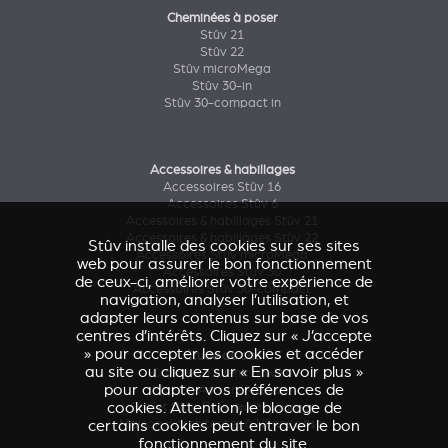
Cheminées à poser
Stûv 21
Stûv 22
Stûv microMega
Stûv 30-in
Stûv 30-compact in
Accessoires & habillages
Accessoires Stûv 16
Accessoires Stûv 6
Accessoires & habillages Stûv 21
Accessoires & habillages Stûv 22
Stûv installe des cookies sur ses sites
Accessoires Stûv microMega
web pour assurer le bon fonctionnement
Accessoires Stûv 30
de ceux-ci, améliorer votre expérience de
Accessoires Stûv 30-compact
navigation, analyser l’utilisation, et
adapter leurs contenus sur base de vos
centres d’intérêts. Cliquez sur « J’accepte
» pour accepter les cookies et accéder
Étude de cas
au site ou cliquez sur « En savoir plus »
Caresse d'Avenir
(Stûv 22)
pour adapter vos préférences de
Maison Astronef
(Stûv 21)
cookies. Attention, le blocage de
Chalet Pics-Bois
(Stûv 30 compact)
certains cookies peut entraver le bon
Maison d’architectes à Nîmes
(sP10)
fonctionnement du site.