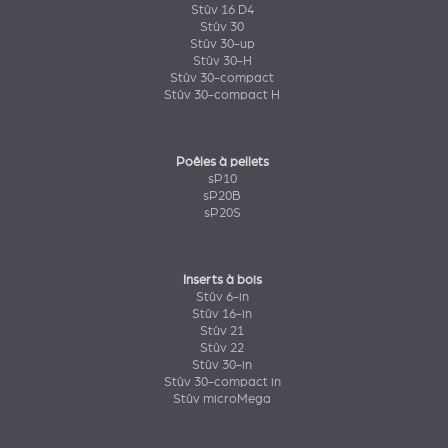
Stûv 16 D4
Stûv 30
Stûv 30-up
Stûv 30-H
Stûv 30-compact
Stûv 30-compact H
Poêles à pellets
sP10
sP20B
sP20S
Inserts à bois
Stûv 6-in
Stûv 16-in
Stûv 21
Stûv 22
Stûv 30-in
Stûv 30-compact in
Stûv microMega