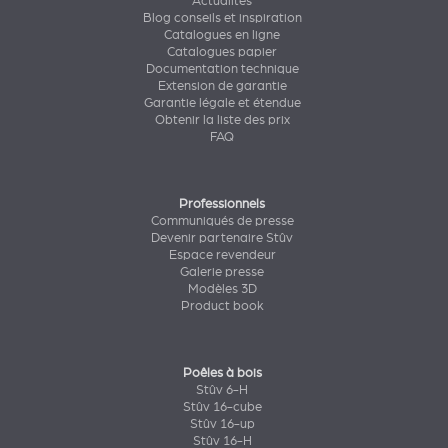
Actualités
Blog conseils et inspiration
Catalogues en ligne
Catalogues papier
Documentation technique
Extension de garantie
Garantie légale et étendue
Obtenir la liste des prix
FAQ
Professionnels
Communiqués de presse
Devenir partenaire Stûv
Espace revendeur
Galerie presse
Modèles 3D
Product book
Poêles à bois
Stûv 6-H
Stûv 16-cube
Stûv 16-up
Stûv 16-H