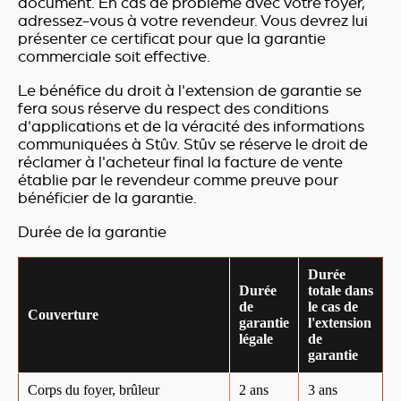
document. En cas de problème avec votre foyer,
adressez-vous à votre revendeur. Vous devrez lui
présenter ce certificat pour que la garantie
commerciale soit effective.
Le bénéfice du droit à l'extension de garantie se
fera sous réserve du respect des conditions
d'applications et de la véracité des informations
communiquées à Stûv. Stûv se réserve le droit de
réclamer à l'acheteur final la facture de vente
établie par le revendeur comme preuve pour
bénéficier de la garantie.
Durée de la garantie
Durée
Durée
totale dans
de
le cas de
Couverture
garantie
l'extension
légale
de
garantie
Corps du foyer, brûleur
2 ans
3 ans