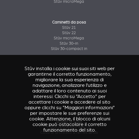
Stûv microMega
Caminetti da posa
Stûv 21
Stûv 22
Stûv microMega
Stûv 30-in
Stûv 30-compact in
Stûv installa i cookie sui suoi siti web per
Accessori & rivestimenti
garantirne il corretto funzionamento,
Accessorio Stûv 16
migliorare la sua esperienza di
Accessori & rivestimenti Stûv 21
navigazione, analizzare l'utilizzo e
Accessori & rivestimenti Stûv 22
adattare il loro contenuto ai suoi
Accessorio Stûv microMega
interessi. Clicchi su "Accetto" per
Accessorio Stûv 30
Accessorio Stûv 30-compact
accettare i cookie e accedere al sito
oppure clicchi su "Maggiori informazioni"
per impostare le sue preferenze sui
cookie. Attenzione, il blocco di alcuni
Studio di caso
cookie può ostacolare il corretto
Caresse d'Avenir
(Stûv 22)
funzionamento del sito.
Casa di architetti a Nîmes
(sP10)