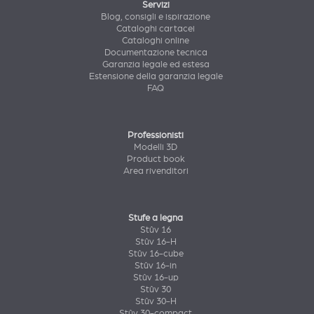
Servizi
Blog, consigli e ispirazione
Cataloghi cartacei
Cataloghi online
Documentazione tecnica
Garanzia legale ed estesa
Estensione della garanzia legale
FAQ
Professionisti
Modelli 3D
Product book
Area rivenditori
Stufe a legna
Stûv 16
Stûv 16-H
Stûv 16-cube
Stûv 16-in
Stûv 16-up
Stûv 30
Stûv 30-H
Stûv 30-compact