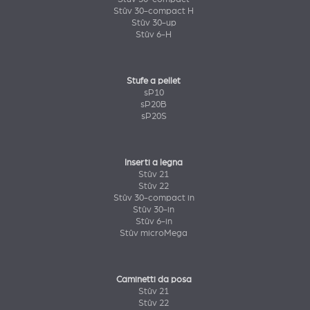
Stûv 30-compact H
Stûv 30-up
Stûv 6-H
Stufe a pellet
sP10
sP20B
sP20S
Inserti a legna
Stûv 21
Stûv 22
Stûv 30-compact in
Stûv 30-in
Stûv 6-in
Stûv microMega
Caminetti da posa
Stûv 21
Stûv 22