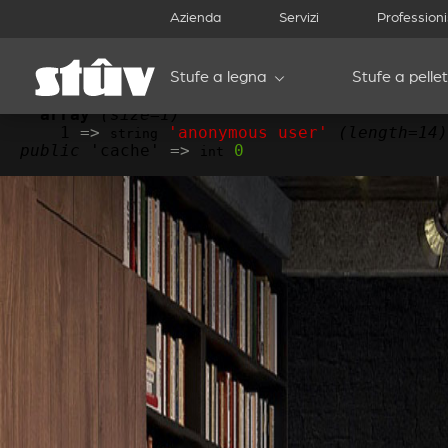
Azienda
Servizi
Professioni
/var/www/public/sites/all/themes/products/page--inscript
object
(
stdClass
)[
18
]

public
 'uid' 
=>
0
int
Stufe a legna
Stufe a pellet
public
 'hostname' 
=>
'216.73.216.86'
string
public
 'roles' 
=>
array
(size=1)
      1 
=>
'anonymous user'
(length=14)
string
public
 'cache' 
=>
0
int