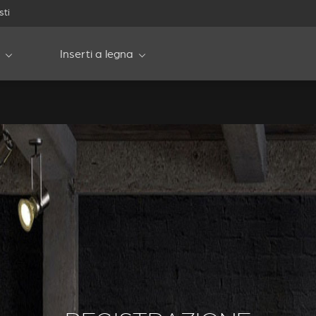
sti
ion.tpl.php:5:
Inserti a legna
(length=13)