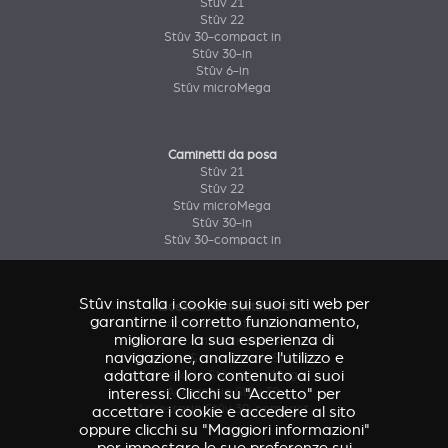
Stûv 21
Stûv 22
Stûv 30-compact in
Stûv 30-in
Stûv 6-in
Stûv microMega
Caminetti da posa
Stûv 21
Stûv 22
Stûv microMega
Stûv 30-in
Stûv 30-compact in
Stûv installa i cookie sui suoi siti web per
Accessori & rivestimenti
garantirne il corretto funzionamento,
Accessorio Stûv 16
migliorare la sua esperienza di
Accessori & rivestimenti Stûv 21
navigazione, analizzare l'utilizzo e
Accessori & rivestimenti Stûv 22
adattare il loro contenuto ai suoi
Accessorio Stûv microMega
interessi. Clicchi su "Accetto" per
Accessorio Stûv 30
Accessorio Stûv 30-compact
accettare i cookie e accedere al sito
oppure clicchi su "Maggiori informazioni"