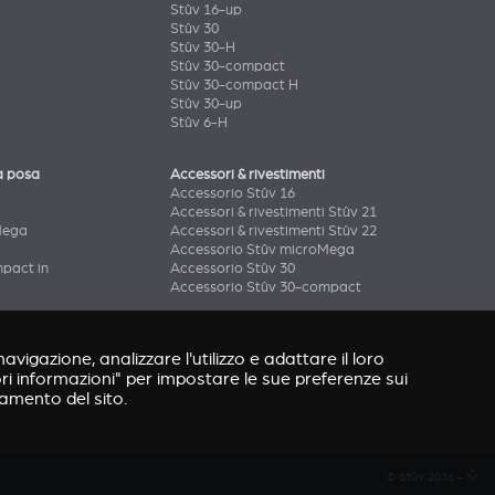
Stûv 16-up
Stûv 30
Stûv 30-H
Stûv 30-compact
Stûv 30-compact H
Stûv 30-up
Stûv 6-H
a posa
Accessori & rivestimenti
Accessorio Stûv 16
Accessori & rivestimenti Stûv 21
Mega
Accessori & rivestimenti Stûv 22
Accessorio Stûv microMega
pact in
Accessorio Stûv 30
Accessorio Stûv 30-compact
avigazione, analizzare l'utilizzo e adattare il loro
ori informazioni" per impostare le sue preferenze sui
namento del sito.
© Stûv 2026 -
a