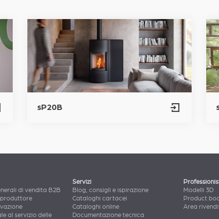
sP20B
Servizi
Professionis
nerali di vendita B2B
Blog, consigli e ispirazione
Modelli 3D
 produttore
Cataloghi cartacei
Product bo
ovazione
Cataloghi online
Area rivendi
le al servizio delle
Documentazione tecnica