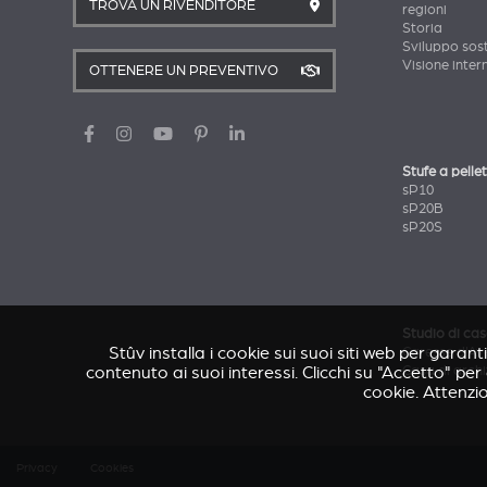
TROVA UN RIVENDITORE
regioni
Storia
Sviluppo sost
Visione inter
OTTENERE UN PREVENTIVO
Stufe a pellet
sP10
sP20B
sP20S
Studio di ca
Stûv installa i cookie sui suoi siti web per garant
Caresse d'Av
contenuto ai suoi interessi. Clicchi su "Accetto" pe
Casa di archi
cookie. Attenzio
Privacy
Cookies