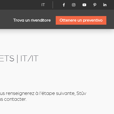
IT
Trova un rivenditore
Ottenere un preventivo
S | IT/IT
us renseignerez à l'étape suivante, Stûv
s contacter.