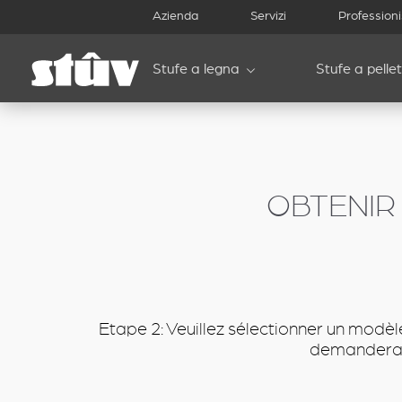
inbound
Azienda
Servizi
Professioni
Stufe a legna
Stufe a pellet
OBTENIR 
Etape 2: Veuillez sélectionner un modèl
demandera a