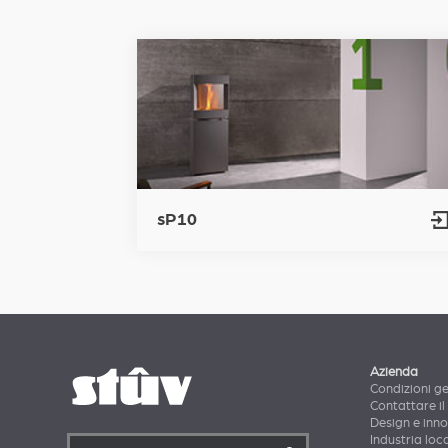
sP10
Azienda
Condizioni ge
Contattare il
Design e inn
Industria loca