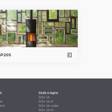
sP20S
ti
Stufe a legna
Stûv 16
ok
Stûv 16-H
tori
Stûv 16-cube
Stûv 16-in