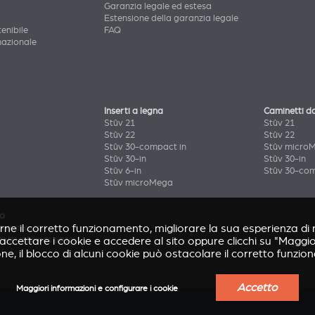
Garanzia legale ed estesa
Estensione della garanzia legale
enibile
FAQ
nazionale
Inserti a legna
Caminetti d
Stûv 21
Stûv 21
Stûv 22
Stûv 22
Stûv 30-compact in
Stûv micro
Stûv 30-in
Stûv 30-in
Stûv 6-in
Stûv 30-com
Stûv microMega
so
irne il corretto funzionamento, migliorare la sua esperienza di n
enir
(Stûv 22)
r accettare i cookie e accedere al sito oppure clicchi su "Maggi
tetti a Nîmes
(sP10)
ne, il blocco di alcuni cookie può ostacolare il corretto funzio
Accetto
Maggiori informazioni e configurare i cookie