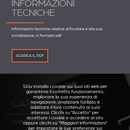
INFORMAZIONI
TECNICHE
Informazioni tecniche relative al focolare e alla sua
installazione, in formato pdf
SCARICA IL PDF
Stûv installa i cookie sui suoi siti web per
garantirne il corretto funzionamento,
migliorare la sua esperienza di
CATALOGO ONLINE
navigazione, analizzare l'utilizzo e
adattare il loro contenuto ai suoi
interessi. Clicchi su "Accetto" per
accettare i cookie e accedere al sito
Scoprite il catalogo della gamma Stûv 6-in
oppure clicchi su "Maggiori informazioni"
per impostare le sue preferenze sui