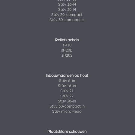
Stûv 16-H
Stûv 30-H
Stûv 30-compact
Stûv 30-compact H
Pelletkachels
sP10
sP20B
sP20S
Inbouwhaarden op hout
Stûv 6-in
Stûv 16-in
Stûv 21
Stûv 22
Stûv 30-in
Stûv 30-compact in
Stûv microMega
Plaatsklare schouwen