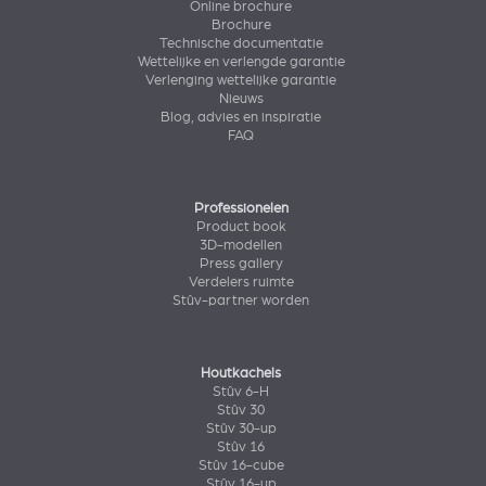
Online brochure
Brochure
Technische documentatie
Wettelijke en verlengde garantie
Verlenging wettelijke garantie
Nieuws
Blog, advies en inspiratie
FAQ
Professionelen
Product book
3D-modellen
Press gallery
Verdelers ruimte
Stûv-partner worden
Houtkachels
Stûv 6-H
Stûv 30
Stûv 30-up
Stûv 16
Stûv 16-cube
Stûv 16-up