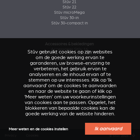
Stûv 21
Stûv 22
Stûv microMega
Stûv 30-in
Stûv 30-compact in
Accessoires & bekledingen
Accessoires Stûv 16
Stûv gebruikt cookies op zijn websites
Accessoires en bekledingen Stûv 21
om de goede werking ervan te
Accessoires en bekledingen Stûv 22
garanderen, uw browse-ervaring te
Accessoires Stûv microMega
verbeteren, het gebruik ervan te
Accessoires Stûv 30
analyseren en de inhoud ervan af te
Accessoires Stûv 30-compact
stemmen op uw interesses. Klik op ‘Ik
aanvaard’ om de cookies te aanvaarden
en naar de website te gaan of klik op
‘Meer weten’ om uw voorkeurinstellingen
Case study
van cookies aan te passen. Opgelet, het
Caresse d'Avenir
(Stûv 22)
blokkeren van bepaalde cookies kan de
Architectenwoning in Nîmes
(sP10)
goede werking van de website hinderen.
Ik aanvaard
Meer weten en de cookies instellen
Privacy
Cookies
© Stûv 2026 -
a