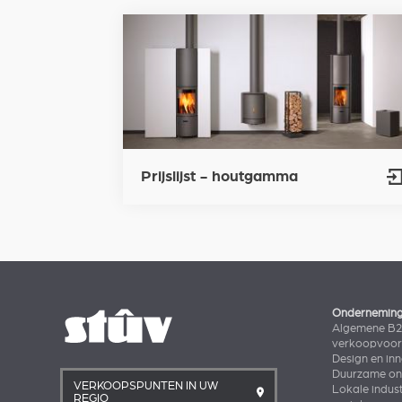
Prijslijst - houtgamma
Ondernemin
Algemene B
verkoopvoo
Design en in
Duurzame ont
VERKOOPSPUNTEN IN UW
Lokale indust
REGIO