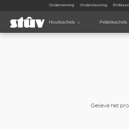
inbound
Onderneming
Ondersteuning
Professi
Houtkachels
Pelletkachels
Gelieve het pro