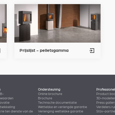
Prijslijst - pelletsgamma
g
Ondersteuning
Professione
2B-
Online brochure
Product bo
rwaarden
Brochure
3D-modelle
novatie
Technische documentatie
Press galler
wikkeling
Wettelijke en verlengde garantie
Verdelers ru
rie ten dienste van de
Verlenging wettelijke garantie
Stûv-partn