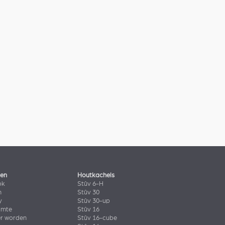
len
Houtkachels
ok
Stûv 6-H
n
Stûv 30
y
Stûv 30-up
imte
Stûv 16
er worden
Stûv 16-cube