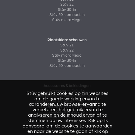
Stûv 22
Stûv 30-in
Stûv 30-compact in
Stûv microMega
Plaatsklare schouwen
Stûv 21
Stûv 22
Stûv microMega
Stûv 30-in
Stûv 30-compact in
Accessoires & bekledingen
Accessoires Stûv 16
Stûv gebruikt cookies op zijn websites
Accessoires en bekledingen Stûv 21
om de goede werking ervan te
Accessoires en bekledingen Stûv 22
garanderen, uw browse-ervaring te
Accessoires Stûv microMega
verbeteren, het gebruik ervan te
Accessoires Stûv 30
analyseren en de inhoud ervan af te
Accessoires Stûv 30-compact
stemmen op uw interesses. Klik op ‘Ik
aanvaard’ om de cookies te aanvaarden
en naar de website te gaan of klik op