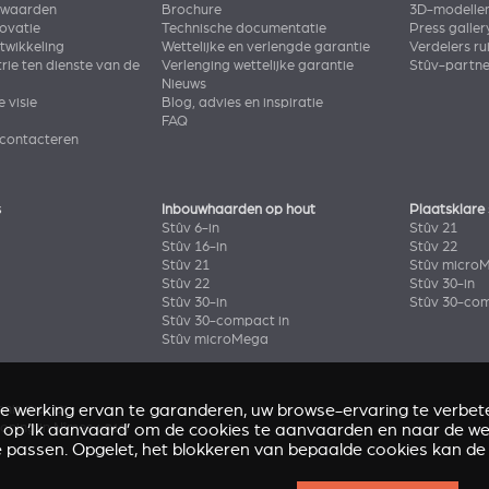
rwaarden
Brochure
3D-modelle
novatie
Technische documentatie
Press galler
wikkeling
Wettelijke en verlengde garantie
Verdelers ru
rie ten dienste van de
Verlenging wettelijke garantie
Stûv-partn
Nieuws
e visie
Blog, advies en inspiratie
FAQ
 contacteren
s
Inbouwhaarden op hout
Plaatsklare
Stûv 6-in
Stûv 21
Stûv 16-in
Stûv 22
Stûv 21
Stûv micro
Stûv 22
Stûv 30-in
Stûv 30-in
Stûv 30-com
Stûv 30-compact in
Stûv microMega
de werking ervan te garanderen, uw browse-ervaring te verbete
enir
(Stûv 22)
k op ‘Ik aanvaard’ om de cookies te aanvaarden en naar de web
oning in Nîmes
(sP10)
e passen. Opgelet, het blokkeren van bepaalde cookies kan de