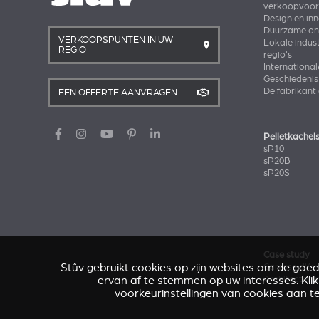
verkoopvoo
Design en in
Duurzame ont
VERKOOPSPUNTEN IN UW
Lokale indust
REGIO
regio's
International
Geschiedenis
De fabrikant
EEN OFFERTE AANVRAGEN
Pelletkachel
sP10
sP20B
sP20S
Case study
Stûv gebruikt cookies op zijn websites om de goe
Caresse d'Av
ervan af te stemmen op uw interesses. Kli
Architectenw
voorkeurinstellingen van cookies aan t