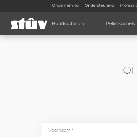
inbound
Onderneming
Ondersteuning
Professi
Houtkachels
Pelletkachels
OF