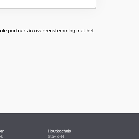
lokale partners in overeenstemming met het
len
Houtkachels
ok
Stûv 6-H