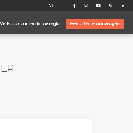
NL
Verkoopspunten in uw regio
Een offerte aanvragen
IER