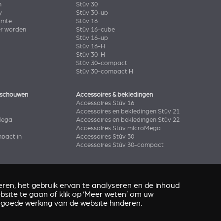
n
Stûv 30
y
Stûv 30-up
imte
Stûv 16
er worden
Stûv 16-cube
Stûv 16-up
Stûv 16-H
Stûv 30-H
Stûv 30-compact
Stûv 30-compact H
 schouwen
Accessoires & bekledingen
Accessoires Stûv 16
Accessoires en bekledingen Stûv 21
Mega
Accessoires en bekledingen Stûv 22
Accessoires Stûv microMega
pact in
Accessoires Stûv 30
Accessoires Stûv 30-compact
ren, het gebruik ervan te analyseren en de inhoud
site te gaan of klik op ‘Meer weten’ om uw
 goede werking van de website hinderen.