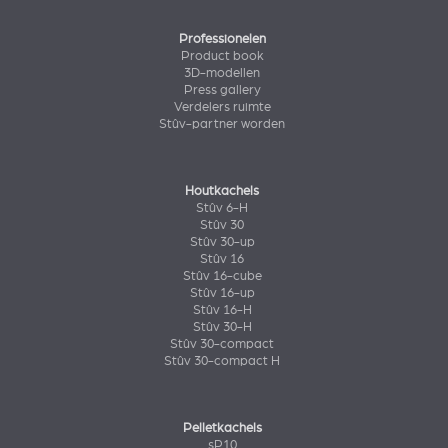
Professionelen
Product book
3D-modellen
Press gallery
Verdelers ruimte
Stûv-partner worden
Houtkachels
Stûv 6-H
Stûv 30
Stûv 30-up
Stûv 16
Stûv 16-cube
Stûv 16-up
Stûv 16-H
Stûv 30-H
Stûv 30-compact
Stûv 30-compact H
Pelletkachels
sP10