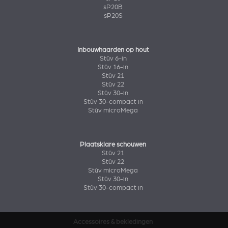
sP20B
sP20S
Inbouwhaarden op hout
Stûv 6-in
Stûv 16-in
Stûv 21
Stûv 22
Stûv 30-in
Stûv 30-compact in
Stûv microMega
Plaatsklare schouwen
Stûv 21
Stûv 22
Stûv microMega
Stûv 30-in
Stûv 30-compact in
Accessoires & bekledingen