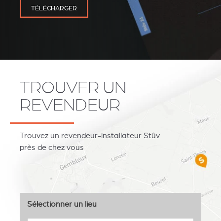
TÉLÉCHARGER
TROUVER UN
REVESTIMIENTOS Y
STÛV 21 CLADDINGS
REVENDEUR
ACCESORIOS STÛV 21
AND ACCESSORIES
Trouvez un revendeur-installateur Stûv
près de chez vous
Sélectionner un lieu