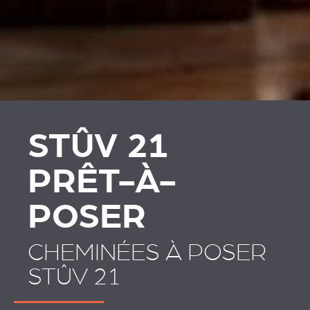
PLAATSKLARE
HABILLAGES ET
SCHOUWEN EN
ACCESSOIRES STÛV 21
ACCESSOIRES VOOR
STÛV 21
STÛV 21
PRÊT-À-
POSER
CHEMINÉES À POSER
STÛV 21