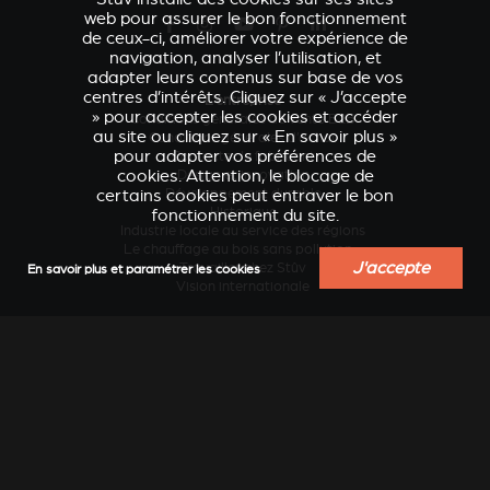
web pour assurer le bon fonctionnement
de ceux-ci, améliorer votre expérience de
navigation, analyser l’utilisation, et
adapter leurs contenus sur base de vos
centres d’intérêts. Cliquez sur « J’accepte
L'entreprise
» pour accepter les cookies et accéder
Conditions générales de vente B2B
au site ou cliquez sur « En savoir plus »
Conditions générales d’achat
pour adapter vos préférences de
Contacter le fabricant
cookies. Attention, le blocage de
Design et innovation
certains cookies peut entraver le bon
Développement durable
Historique
fonctionnement du site.
Industrie locale au service des régions
Le chauffage au bois sans pollution...
J'accepte
Travailler chez Stûv
En savoir plus et paramétrer les cookies
VERKLEIDUNGEN UND
Vision internationale
ACCESSOIRES POUR
ZUBERHÖRTEIL FÜR
STÛV 21
STÛV 21
Services
Actualités
Blog conseils et inspiration
Catalogues en ligne
Catalogues papier
Documentation technique
Extension de garantie