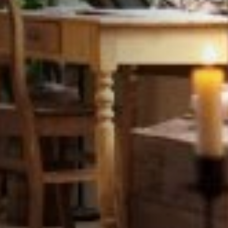
STÛV 21-95 DF
STÛV 21-125 DF