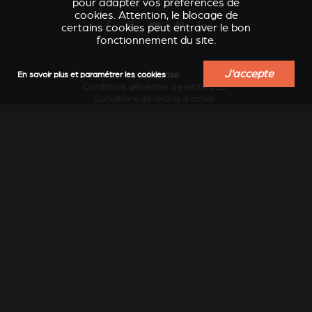
pour adapter vos préférences de
cookies. Attention, le blocage de
certains cookies peut entraver le bon
fonctionnement du site.
J'accepte
L'entreprise
En savoir plus et paramétrer les cookies
VERKLEIDUNGEN UND
Conditions générales de vente B2B
ACCESSOIRES POUR
ZUBERHÖRTEIL FÜR
Conditions générales d’achat
STÛV 21
STÛV 21
Contacter le fabricant
Design et innovation
Développement durable
Historique
Industrie locale au service des régions
Le chauffage au bois sans pollution...
Travailler chez Stûv
Vision internationale
Services
Actualités
Blog conseils et inspiration
Catalogues en ligne
Catalogues papier
Documentation technique
Extension de garantie