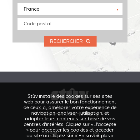
▼
RECHERCHER
Stûv installe des cookies sur ses sites
web pour assurer le bon fonctionnement
de ceux-ci, améliorer votre expérience de
navigation, analyser l’utilisation, et
TROUVER UN REVENDEUR
adapter leurs contenus sur base de vos
centres d’intérêts. Cliquez sur « J’accepte
» pour accepter les cookies et accéder
OBTENIR UN DEVIS
au site ou cliquez sur « En savoir plus »