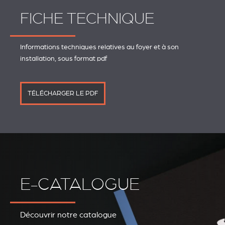
FICHE TECHNIQUE
Informations techniques relatives au foyer et à son
installation, sous format pdf
TÉLÉCHARGER LE PDF
E-CATALOGUE
Découvrir notre catalogue
REVESTIMIENTOS Y
STÛV 21 CLADDINGS
ACCESORIOS STÛV 21
AND ACCESSORIES