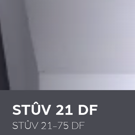
PLAATSKLARE
HABILLAGES ET
SCHOUWEN EN
ACCESSOIRES STÛV 21
ACCESSOIRES VOOR
STÛV 21
STÛV 21 DF
STÛV 21-75 DF