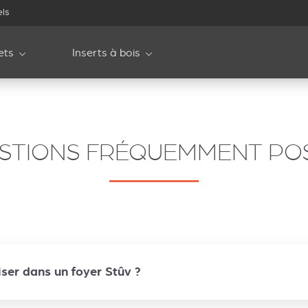
els
ets
Inserts à bois
STIONS FRÉQUEMMENT PO
iser dans un foyer Stûv ?