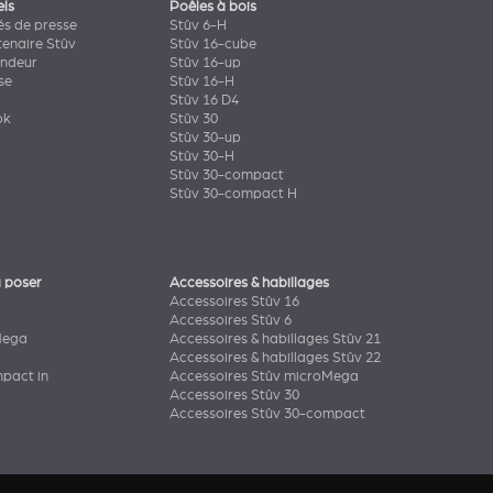
els
Poêles à bois
s de presse
Stûv 6-H
tenaire Stûv
Stûv 16-cube
endeur
Stûv 16-up
se
Stûv 16-H
Stûv 16 D4
ok
Stûv 30
Stûv 30-up
Stûv 30-H
Stûv 30-compact
Stûv 30-compact H
 poser
Accessoires & habillages
Accessoires Stûv 16
Accessoires Stûv 6
Mega
Accessoires & habillages Stûv 21
Accessoires & habillages Stûv 22
pact in
Accessoires Stûv microMega
Accessoires Stûv 30
Accessoires Stûv 30-compact