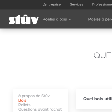
L’entreprise
Services
Professionn
Poêles à bois
Poêles à pell
QUE
à propos de Stûv
Quel bois util
Bois
Pellets
Questions avant l'achat