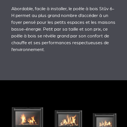
Abordable, facile à installer, le poêle à bois Stûv 6-
H permet au plus grand nombre d’accéder à un
foyer pensé pour les petits espaces et les maisons
basse-énergie. Petit par sa taille et son prix, ce
poêle à bois se révèle grand par son confort de
chauffe et ses performances respectueuses de
l’environnement.