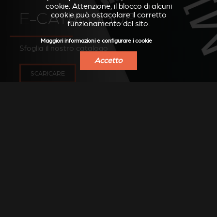
cookie. Attenzione, il blocco di alcuni
E-CATALOGUE
cookie può ostacolare il corretto
funzionamento del sito.
Maggiori informazioni e configurare i cookie
Sfoglia il nostro catalogo
Accetto
SCARICARE
CREAZIONI
Scoprite alcune creazioni dei nostri
rivenditori