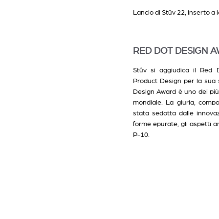
Lancio di Stûv 22, inserto a 
RED DOT DESIGN A
Stûv si aggiudica il Red 
Product Design per la sua s
Design Award è uno dei più p
mondiale. La giuria, compo
stata sedotta dalle innovaz
forme epurate, gli aspetti am
P-10.