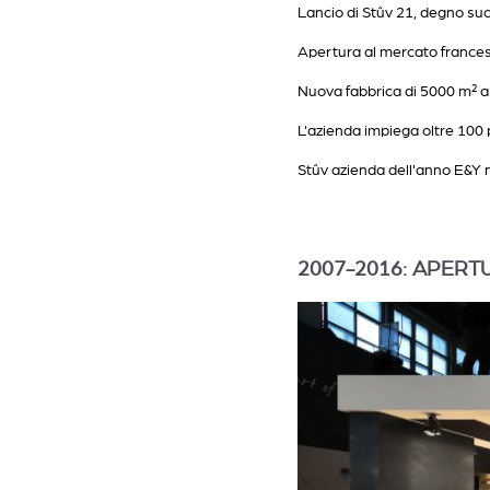
Lancio di Stûv 21, degno su
Apertura al mercato france
Nuova fabbrica di 5000 m² a
L'azienda impiega oltre 100
Stûv azienda dell'anno E&Y 
2007-2016: APERT