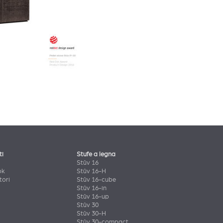
ti
Stufe a legna
Stûv 16
ok
Stûv 16-H
tori
Stûv 16-cube
Stûv 16-in
Stûv 16-up
Stûv 30
Stûv 30-H
Stûv 30-compact