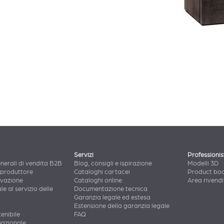
Servizi
Professionis
nerali di vendita B2B
Blog, consigli e ispirazione
Modelli 3D
 produttore
Cataloghi cartacei
Product bo
ovazione
Cataloghi online
Area rivendi
le al servizio delle
Documentazione tecnica
Garanzia legale ed estesa
Estensione della garanzia legale
enibile
FAQ
nazionale