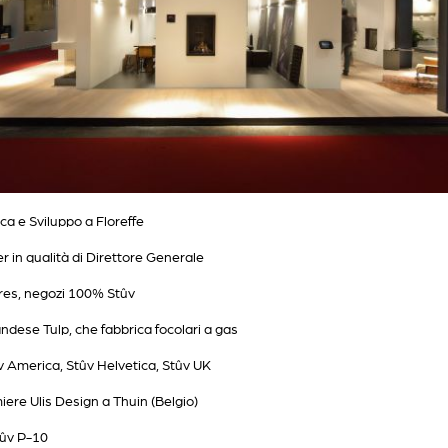
ca e Sviluppo a Floreffe
r in qualità di Direttore Generale
ores, negozi 100% Stûv
andese Tulp, che fabbrica focolari a gas
ûv America, Stûv Helvetica, Stûv UK
miere Ulis Design a Thuin (Belgio)
tûv P-10