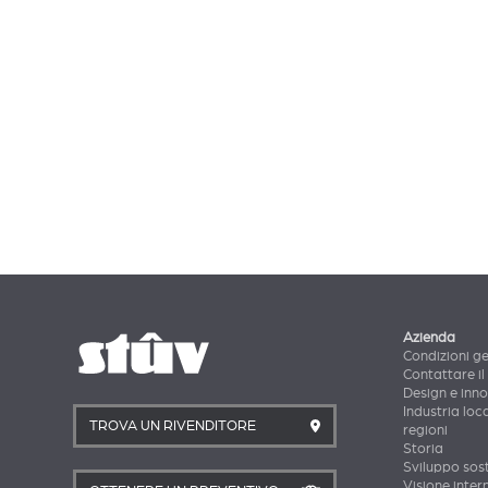
Azienda
Condizioni ge
Contattare il
Design e inn
Industria loca
TROVA UN RIVENDITORE
regioni
Storia
Sviluppo sost
Visione inter