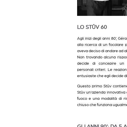
LO STÛV 60
Agli inizi degli anni 80', Gé
alla ricerca di un focolare 
aveva deciso di andare ad a
Non trovando alcuna rispos
decide di concepire un 
personali criteri. Le reazi
entusiaste che egli decide 
Questo primo Stûv contiene 
Stûv un'azienda innovativa e 
fuoco e una modalità di r
chiuso che funziona ugualme
GLI ANNI 90': DA 5