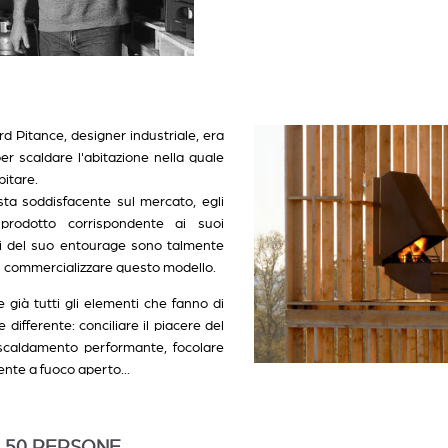
rard Pitance, designer industriale, era
per scaldare l'abitazione nella quale
bitare.
ta soddisfacente sul mercato, egli
prodotto corrispondente ai suoi
oni del suo entourage sono talmente
di commercializzare questo modello.
già tutti gli elementi che fanno di
differente: conciliare il piacere del
iscaldamento performante, focolare
nte a fuoco aperto...
 A 50 PERSONE