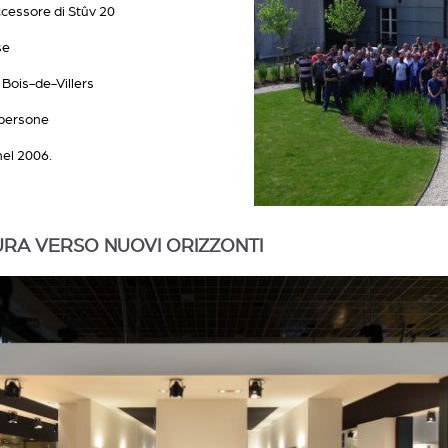
ccessore di Stûv 20
se
 Bois-de-Villers
 persone
nel 2006.
URA VERSO NUOVI ORIZZONTI