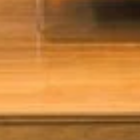
PLAATSKLARE
RIVESTIMENTI E
SCHOUWEN EN
ACCESSORI PER STÛV
ACCESSOIRES VOOR
21
STÛV 21