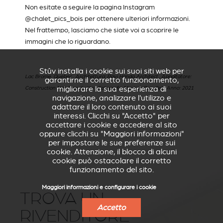
Non esitate a seguire la pagina Instagram
@chalet_pics_bois
per ottenere ulteriori informazioni.
Nel frattempo, lasciamo che siate voi a scoprire le
immagini che lo riguardano.
Stûv installa i cookie sui suoi siti web per
Lac Brome,
Quebec
, Architettura:
Ravi Handa Architect
, Appaltatore:
garantirne il corretto funzionamento,
migliorare la sua esperienza di
Construction N.H. Blanchette
, Fotografo:
Maxime Brouillet
, Anno:
2021
navigazione, analizzare l'utilizzo e
adattare il loro contenuto ai suoi
interessi. Clicchi su "Accetto" per
accettare i cookie e accedere al sito
oppure clicchi su "Maggiori informazioni"
per impostare le sue preferenze sui
cookie. Attenzione, il blocco di alcuni
cookie può ostacolare il corretto
funzionamento del sito.
Maggiori informazioni e configurare i cookie
TROVA UN
Accetto
RIVENDITORE