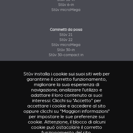
Stûv 6-in
Stûv microMega
Caminetti da posa
Stûv 21
Stûv 22
Stûv microMega
Stûv 30-in
Stûv 30-compact in
Stûv installa i cookie sui suoi siti web per
Accessori & rivestimenti
garantirne il corretto funzionamento,
Accessorio Stûv 16
migliorare la sua esperienza di
Accessori & rivestimenti Stûv 21
navigazione, analizzare l'utilizzo e
Accessori & rivestimenti Stûv 22
adattare il loro contenuto ai suoi
Accessorio Stûv microMega
interessi. Clicchi su "Accetto" per
Accessorio Stûv 30
Accessorio Stûv 30-compact
accettare i cookie e accedere al sito
oppure clicchi su "Maggiori informazioni"
per impostare le sue preferenze sui
cookie. Attenzione, il blocco di alcuni
Studio di caso
cookie può ostacolare il corretto
Caresse d'Avenir
(Stûv 22)
funzionamento del sito.