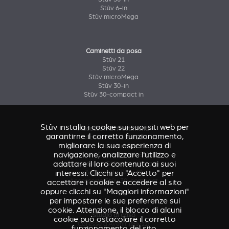
Stûv 6-in
Stûv microMega
Caminetti da posa
Stûv 21
Stûv 22
Stûv microMega
Stûv 30-in
Stûv 30-compact in
Stûv installa i cookie sui suoi siti web per
Accessori & rivestimenti
garantirne il corretto funzionamento,
Accessorio Stûv 16
migliorare la sua esperienza di
Accessori & rivestimenti Stûv 21
navigazione, analizzare l'utilizzo e
Accessori & rivestimenti Stûv 22
adattare il loro contenuto ai suoi
Accessorio Stûv microMega
interessi. Clicchi su "Accetto" per
Accessorio Stûv 30
Accessorio Stûv 30-compact
accettare i cookie e accedere al sito
oppure clicchi su "Maggiori informazioni"
per impostare le sue preferenze sui
cookie. Attenzione, il blocco di alcuni
Studio di caso
cookie può ostacolare il corretto
Caresse d'Avenir
(Stûv 22)
funzionamento del sito.