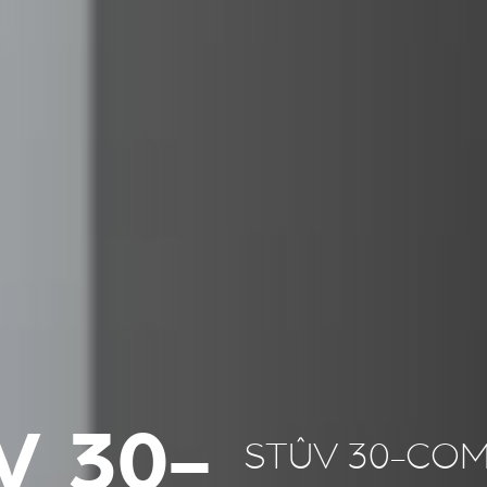
V 30-
STÛV 30-CO