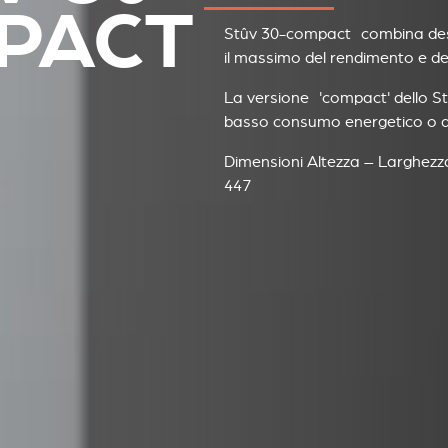
PACT
Stûv 30-compact combina desig
il massimo del rendimento e del 
La versione 'compact' dello Stû
basso consumo energetico o a
Dimensioni Altezza – Larghezz
447