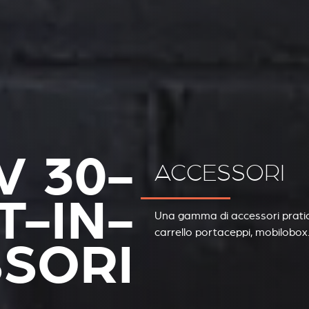
V 30-
ACCESSORI
-IN-
Una gamma di accessori pratici
carrello portaceppi, mobilobox
SORI