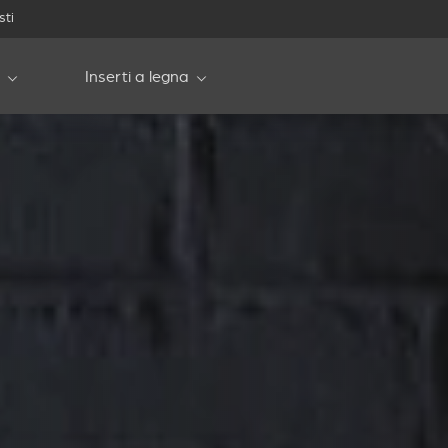
sti
Inserti a legna