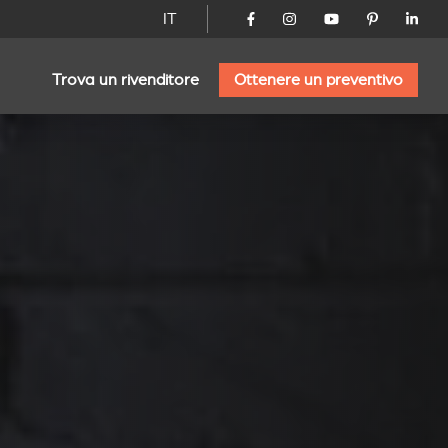
IT
Trova un rivenditore
Ottenere un preventivo