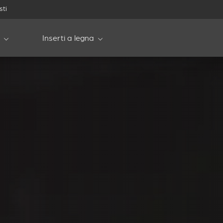
sti
Inserti a legna