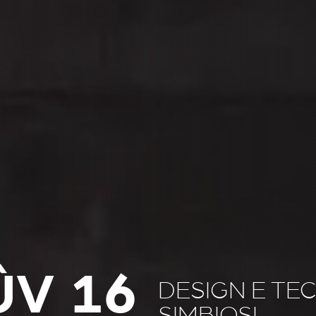
ÛV 16
DESIGN E TE
SIMBIOSI