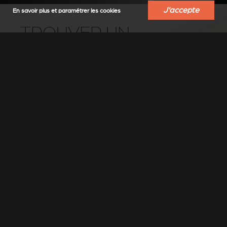
J'accepte
En savoir plus et paramétrer les cookies
TROUVER UN
REVENDEUR
Trouvez un revendeur-installateur Stûv
près de chez vous
Sélectionner un lieu
▼