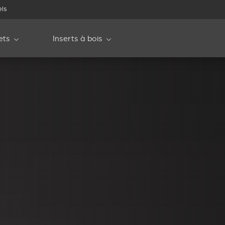
els
ets
Inserts à bois