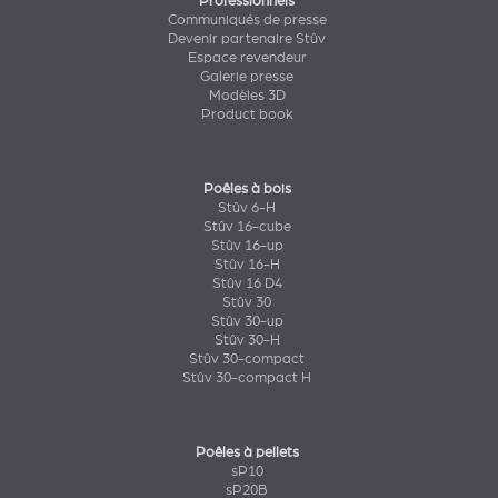
Professionnels
Communiqués de presse
Devenir partenaire Stûv
Espace revendeur
Galerie presse
Modèles 3D
Product book
Poêles à bois
Stûv 6-H
Stûv 16-cube
Stûv 16-up
Stûv 16-H
Stûv 16 D4
Stûv 30
Stûv 30-up
Stûv 30-H
Stûv 30-compact
Stûv 30-compact H
Poêles à pellets
sP10
sP20B