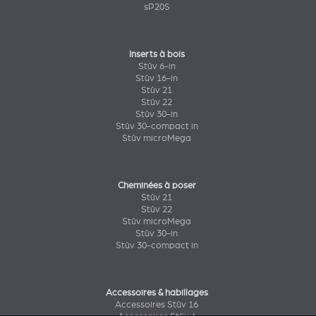
sP20S
Inserts à bois
Stûv 6-in
Stûv 16-in
Stûv 21
Stûv 22
Stûv 30-in
Stûv 30-compact in
Stûv microMega
Cheminées à poser
Stûv 21
Stûv 22
Stûv microMega
Stûv 30-in
Stûv 30-compact in
Accessoires & habillages
Accessoires Stûv 16