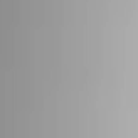
22
STÜV 22