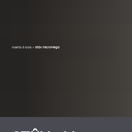
Inserts à bois
>
Stûv microMega