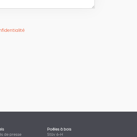
fidentialité
els
Poêles à bois
s de presse
Stûv 6-H