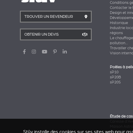
Conditions g
Contacter le 
Design et in
TROUVER UN REVENDEUR
Développeme
Historique
Industrie loc
régions
OBTENIR UN DEVIS
Le chauffage
pollution...
Travailler ch
Vision intern
Poêles à pell
sP10
sP20B
sP20S
Étude de cas
Caresse d'Av
Maison Astr
Stûv installe des cookies sur ses sites web pour ass
Chalet Pics-