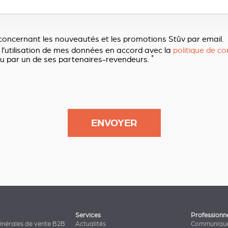
concernant les nouveautés et les promotions Stûv par email.
 l’utilisation de mes données en accord avec la
politique de con
*
u par un de ses partenaires-revendeurs.
Services
Professionn
énérales de vente B2B
Actualités
Communiqué