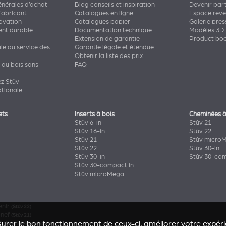
énérales d’achat
Blog conseils et inspiration
Devenir par
fabricant
Catalogues en ligne
Espace rev
novation
Catalogues papier
Galerie pres
nt durable
Documentation technique
Modèles 3D
Extension de garantie
Product bo
ale au service des
Garantie légale et étendue
Obtenir la liste des prix
 au bois sans
FAQ
ez Stûv
ationale
ets
Inserts à bois
Cheminées à
Stûv 6-in
Stûv 21
Stûv 16-in
Stûv 22
Stûv 21
Stûv micro
Stûv 22
Stûv 30-in
Stûv 30-in
Stûv 30-com
Stûv 30-compact in
Stûv microMega
enir
(Stûv 22)
onef
(Stûv 21)
urer le bon fonctionnement de ceux-ci, améliorer votre expérie
Bois
(Stûv 30 compact)