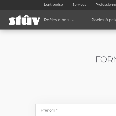
inbound
L’entreprise
Services
Professionn
Poêles à bois
Poêles à pell
FOR