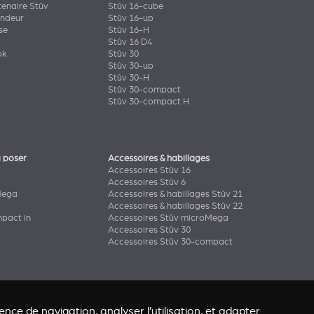
tenaire Stûv
Stûv 16-cube
endeur
Stûv 16-up
se
Stûv 16-H
Stûv 16 D4
ok
Stûv 30
Stûv 30-up
Stûv 30-H
Stûv 30-compact
Stûv 30-compact H
 poser
Accessoires & habillages
Accessoires Stûv 16
Accessoires Stûv 6
Mega
Accessoires & habillages Stûv 21
Accessoires & habillages Stûv 22
pact in
Accessoires Stûv microMega
Accessoires Stûv 30
Accessoires Stûv 30-compact
nce de navigation, analyser l’utilisation, et adapter