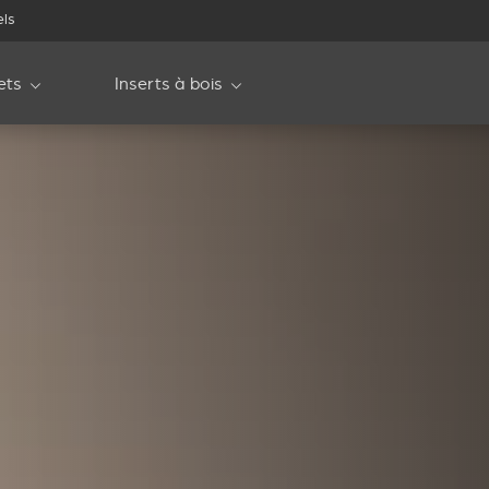
els
ets
Inserts à bois