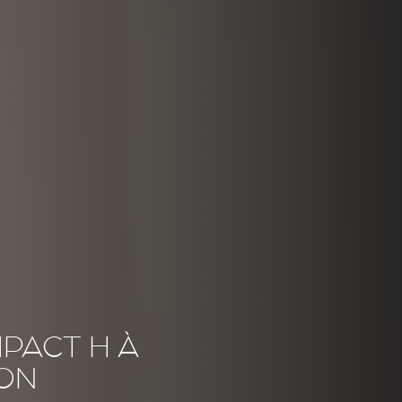
PACT H À
ON