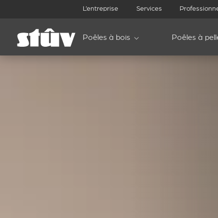
L’entreprise
Services
Professionn
Poêles à bois
Poêles à pell