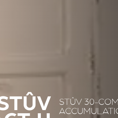
STÛV
STÛV 30-COM
ACCUMULATI