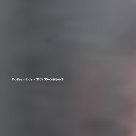
Poêles à bois
>
Stûv 30-compact