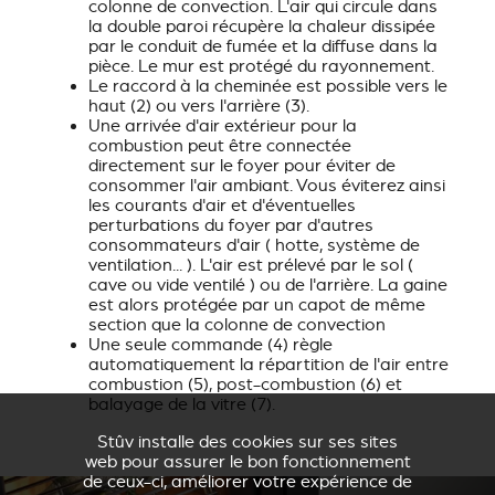
colonne de convection. L'air qui circule dans
la double paroi récupère la chaleur dissipée
par le conduit de fumée et la diffuse dans la
pièce. Le mur est protégé du rayonnement.
Le raccord à la cheminée est possible vers le
haut
(2)
ou vers l'arrière
(3)
.
Une arrivée d'air extérieur pour la
combustion peut être connectée
directement sur le foyer pour éviter de
consommer l'air ambiant. Vous éviterez ainsi
les courants d'air et d'éventuelles
perturbations du foyer par d'autres
consommateurs d'air ( hotte, système de
ventilation... ). L'air est prélevé par le sol (
cave ou vide ventilé ) ou de l'arrière. La gaine
est alors protégée par un capot de même
section que la colonne de convection
Une seule commande
(4)
règle
automatiquement la répartition de l'air entre
combustion
(5)
, post-combustion
(6)
et
balayage de la vitre
(7)
.
Stûv installe des cookies sur ses sites
web pour assurer le bon fonctionnement
de ceux-ci, améliorer votre expérience de