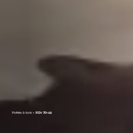
Poêles à bois
>
Stûv 30-up