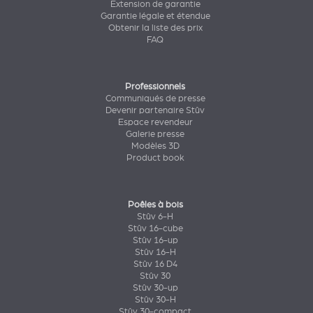
Extension de garantie
Garantie légale et étendue
Obtenir la liste des prix
FAQ
Professionnels
Communiqués de presse
Devenir partenaire Stûv
Espace revendeur
Galerie presse
Modèles 3D
Product book
Poêles à bois
Stûv 6-H
Stûv 16-cube
Stûv 16-up
Stûv 16-H
Stûv 16 D4
Stûv 30
Stûv 30-up
Stûv 30-H
Stûv 30-compact