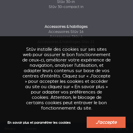
Stûv 30-in
Stûv 30-compact in
Accessoires & habillages
Accessoires Stûv 16
Accessoires Stûv 6
Accessoires & habillages Stûv 21
Accessoires & habillages Stûv 22
Stûv installe des cookies sur ses sites
Accessoires Stûv microMega
web pour assurer le bon fonctionnement
Accessoires Stûv 30
de ceux-ci, améliorer votre expérience de
Accessoires Stûv 30-compact
navigation, analyser l’utilisation, et
adapter leurs contenus sur base de vos
centres d’intérêts. Cliquez sur « J’accepte
» pour accepter les cookies et accéder
Étude de cas
au site ou cliquez sur « En savoir plus »
Caresse d'Avenir
(Stûv 22)
pour adapter vos préférences de
Maison Astronef
(Stûv 21)
cookies. Attention, le blocage de
Chalet Pics-Bois
(Stûv 30 compact)
certains cookies peut entraver le bon
Maison d’architectes à Nîmes
(sP10)
fonctionnement du site.
J'accepte
En savoir plus et paramétrer les cookies
Privacy
Cookies
© Stûv 2026 -
a