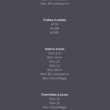
Stûv 30-compact H
Poêles à pellets
sP10
sP20B
sP20S
Inserts à bois
Stûv 6-in
Stûv 16-in
Stûv 21
Stûv 22
Stûv 30-in
Stûv 30-compact in
Stûv microMega
Cheminées à poser
Stûv 21
Stûv 22
Stûv microMega