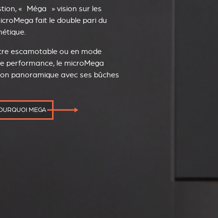
ion, « Méga » vision sur les
microMega fait le double pari du
hétique.
itre escamotable ou en mode
de performance, le microMega
tion panoramique avec ses bûches
POURQUOI MEGA