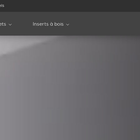
els
ets
Inserts à bois