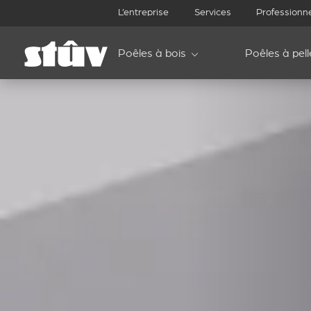
L’entreprise
Services
Professionn
Poêles à bois
Poêles à pell