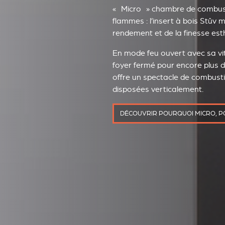
« Micro » chambre de combust
flammes : l’insert à bois Stûv 
rendement et de la finesse est
En mode feu ouvert avec sa v
foyer fermé pour encore plus 
offre un spectacle de combus
disposées verticalement.
DÉCOUVRIR POURQUOI MICRO, 