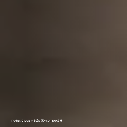
Poêles à bois
>
Stûv 30-compact H