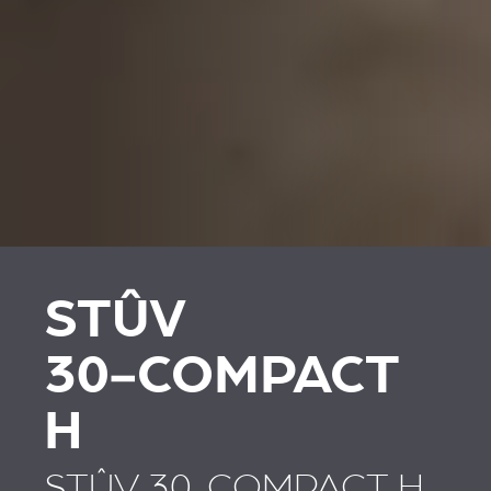
STÛV
30‑COMPACT
H
STÛV 30-COMPACT H