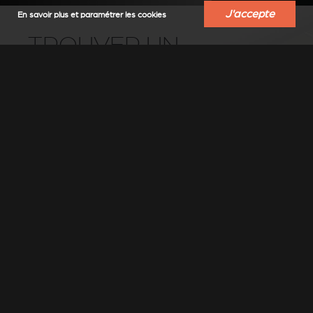
J'accepte
En savoir plus et paramétrer les cookies
TROUVER UN
REVENDEUR
Trouvez un revendeur-installateur Stûv
près de chez vous
Sélectionner un lieu
▼